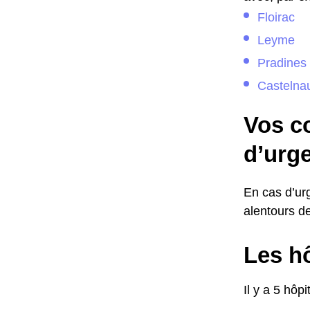
Floirac
Leyme
Pradines
Castelnau
Vos co
d’urg
En cas d’urg
alentours 
Les h
Il y a 5 hô