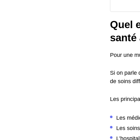
Quel e
santé
Pour une mu
Si on parle
de soins dif
Les princip
Les médi
Les soins
L’hospital