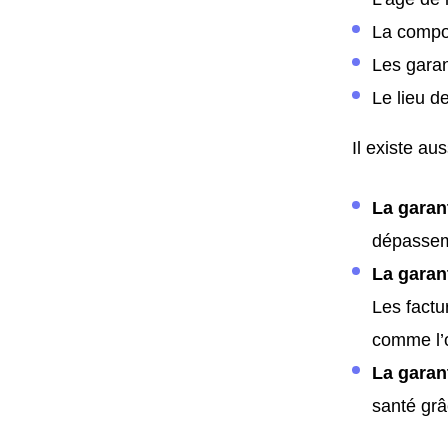
La compos
Les garan
Le lieu d
Il existe au
La garant
dépasseme
La garan
Les factu
comme l’
La garan
santé grâ