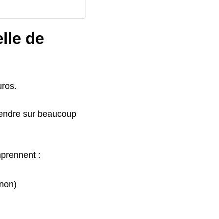
lle de
uros.
étendre sur beaucoup
prennent :
 non)