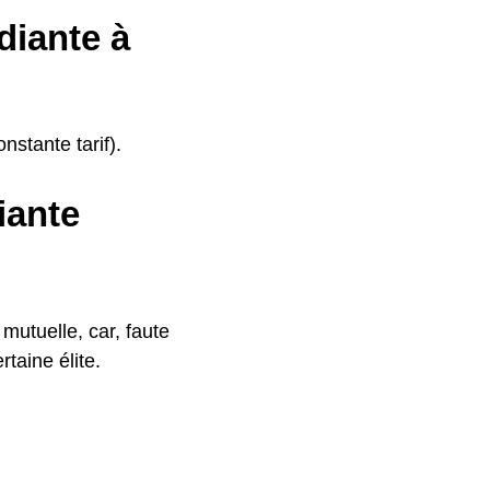
diante à
nstante tarif).
iante
mutuelle, car, faute
taine élite.