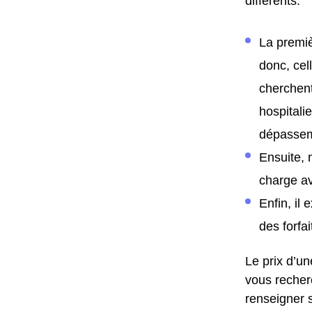
différents.
La premiè
donc, cel
cherchent
hospitali
dépasseme
Ensuite, 
charge av
Enfin, il
des forfa
Le prix d’un
vous recher
renseigner s