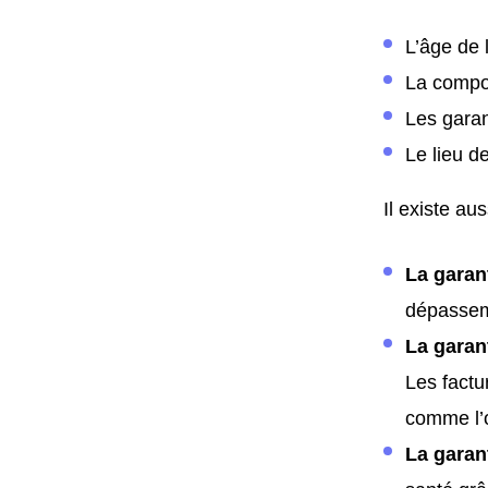
L’âge de 
La compos
Les garan
Le lieu d
Il existe au
La garant
dépasseme
La garan
Les factu
comme l’
La garan