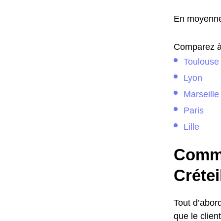
En moyenne,
Comparez à l
Toulouse
Lyon
Marseille
Paris
Lille
Comme
Crétei
Tout d’abord
que le clie