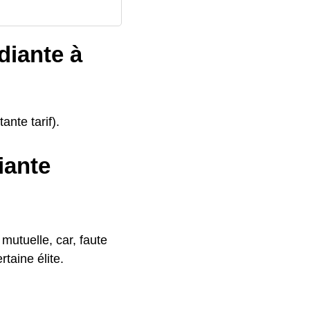
diante à
ante tarif).
iante
mutuelle, car, faute
taine élite.