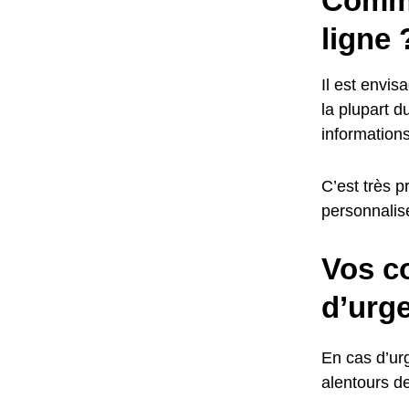
Comme
ligne 
Il est envis
la plupart d
informations
C’est très p
personnalis
Vos co
d’urg
En cas d’urg
alentours d