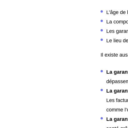
L’âge de 
La compos
Les garan
Le lieu d
Il existe au
La garant
dépasseme
La garan
Les factu
comme l’
La garan