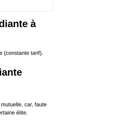
diante à
 (constante tarif).
iante
mutuelle, car, faute
taine élite.