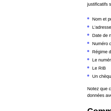
justificatifs 
Nom et 
L’adress
Date de 
Numéro d
Régime de
Le numéro
Le RIB
Un chèque
Notez que c
données ave