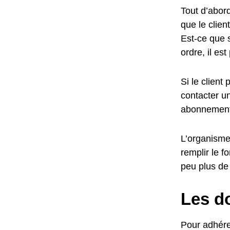
Tout d’abord
que le clie
Est-ce que 
ordre, il es
Si le client
contacter un
abonnement
L’organisme 
remplir le f
peu plus de 
Les do
Pour adhérer