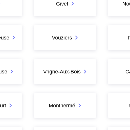
Givet
Nou
euse
Vouziers
use
Vrigne-Aux-Bois
C
urt
Monthermé