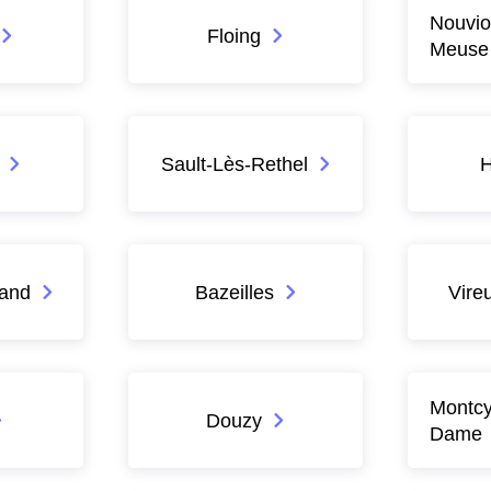
Nouvio
Floing
Meuse
Sault-Lès-Rethel
rand
Bazeilles
Vire
Montcy
Douzy
Dame