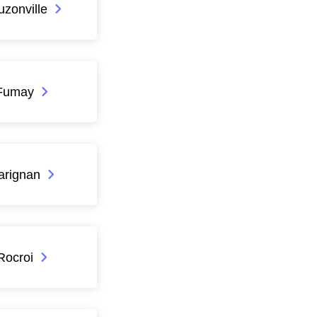
zonville
Fumay
arignan
Rocroi