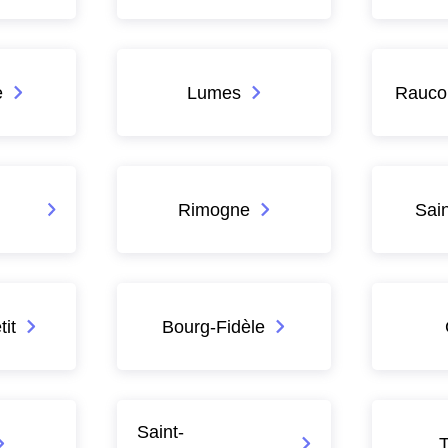
e
Lumes
Raucou
Rimogne
Sain
it
Bourg-Fidèle
Saint-