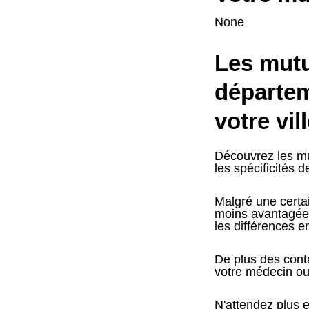
None
Les mutue
départem
votre vil
Découvrez les mu
les spécificités d
Malgré une certai
moins avantagées
les différences en
De plus des conta
votre médecin ou 
N'attendez plus e