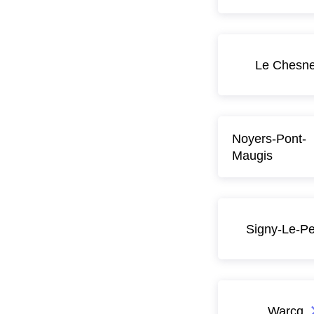
Le Chesn
Noyers-Pont-
Maugis
Signy-Le-Pet
Warcq