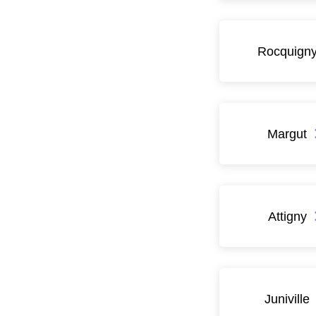
Rocquign
Margut
Attigny
Juniville