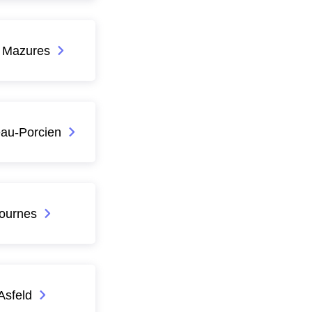
 Mazures
au-Porcien
ournes
Asfeld