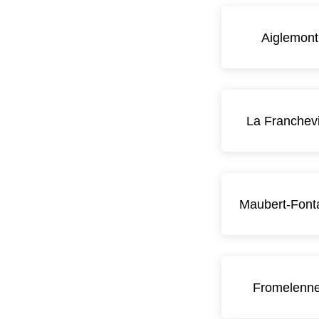
Aiglemont
La Franchevi
Maubert-Font
Fromelenn