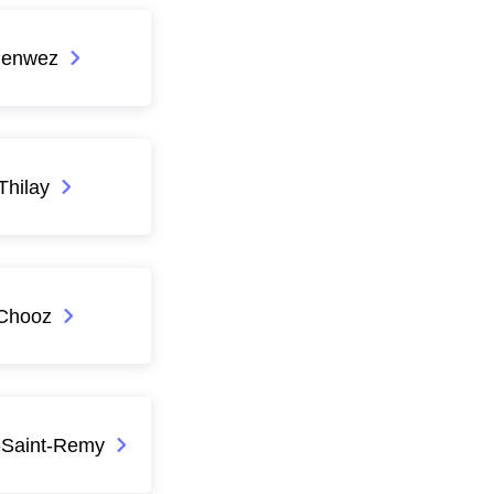
enwez
Thilay
Chooz
-Saint-Remy