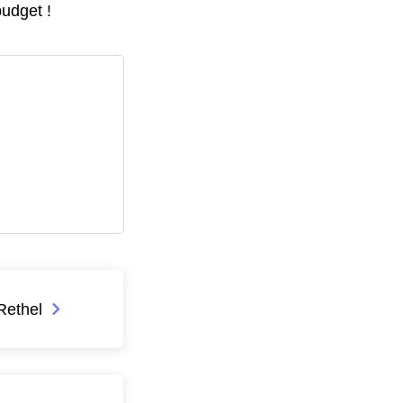
budget !
Rethel