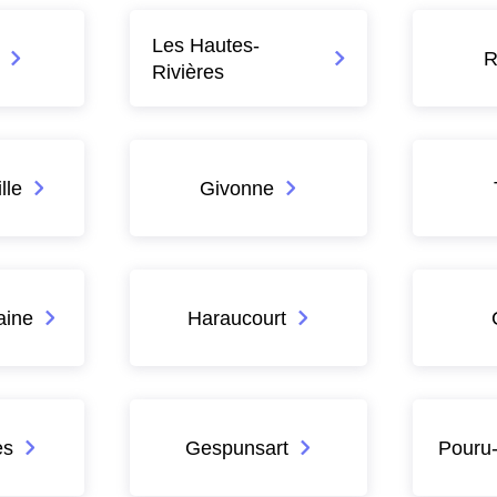
Les Hautes-
R
Rivières
lle
Givonne
aine
Haraucourt
es
Gespunsart
Pouru