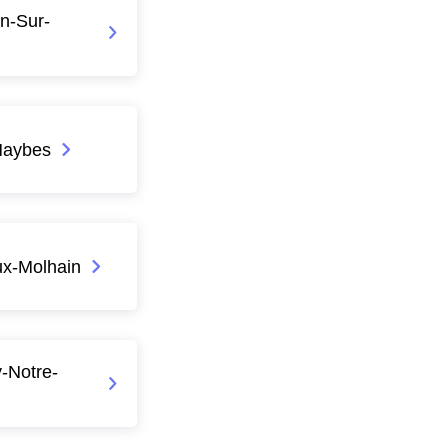
n-Sur-
Haybes
ux-Molhain
-Notre-