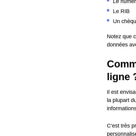
Le numéro
Le RIB
Un chèque
Notez que c
données ave
Comme
ligne 
Il est envis
la plupart d
informations
C’est très p
personnalis