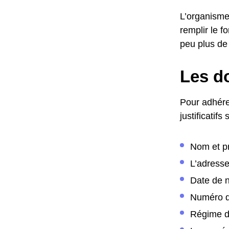
L’organisme 
remplir le f
peu plus de 
Les do
Pour adhérer
justificatifs 
Nom et 
L’adress
Date de 
Numéro d
Régime de