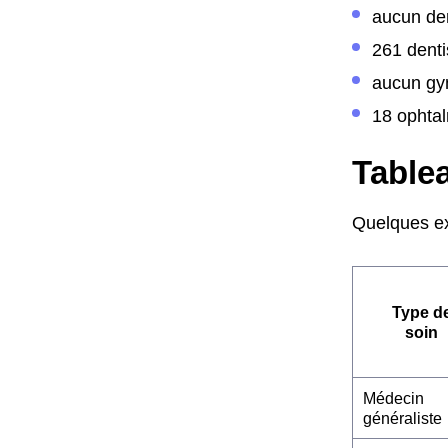
aucun de
261 denti
aucun gy
18 ophta
Tablea
Quelques ex
Type d
soin
Médecin
généraliste