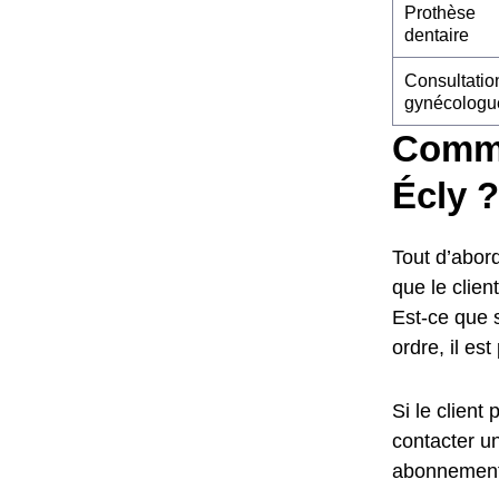
Prothèse
dentaire
Consultatio
gynécologu
Comme
Écly ?
Tout d’abord
que le clie
Est-ce que 
ordre, il es
Si le client
contacter un
abonnement