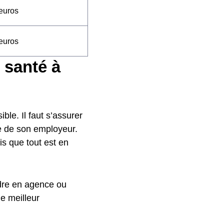
euros
euros
 santé à
ible. Il faut s’assurer
le de son employeur.
s que tout est en
endre en agence ou
le meilleur