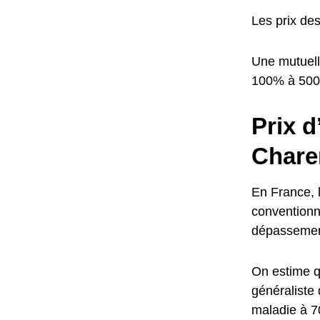
Les prix de
Une mutuell
100% à 50
Prix d
Chare
En France, l
conventionn
dépassement
On estime q
généraliste
maladie à 