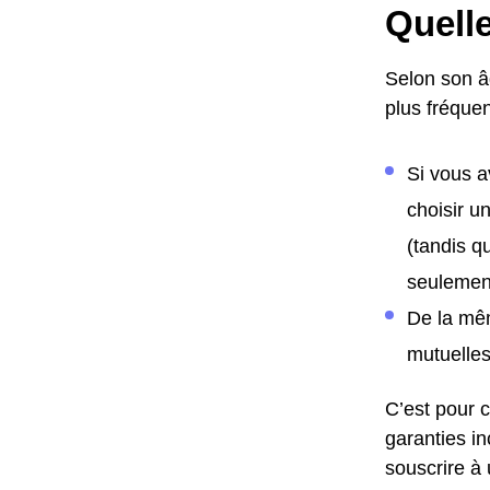
Quelle
Selon son â
plus fréquen
Si vous a
choisir u
(tandis q
seulement
De la mêm
mutuelles
C’est pour c
garanties in
souscrire à