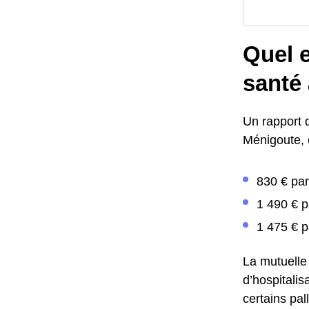
Quel e
santé
Un rapport 
Ménigoute, 
830 € par
1 490 € p
1 475 € p
La mutuelle
d’hospitalis
certains pa