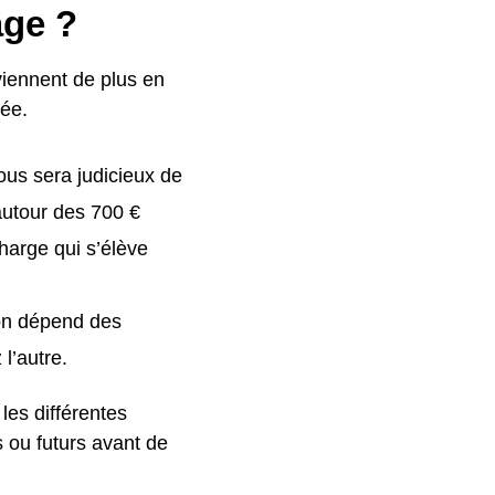
âge ?
viennent de plus en
tée.
ous sera judicieux de
autour des 700 €
harge qui s’élève
ion dépend des
l’autre.
les différentes
s ou futurs avant de