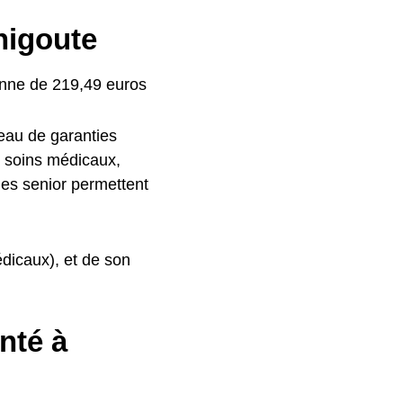
nigoute
enne de 219,49 euros
veau de garanties
s soins médicaux,
lles senior permettent
édicaux), et de son
nté à