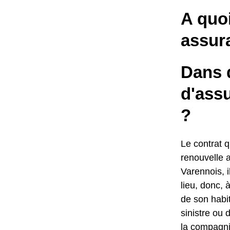
A quo
assur
Dans q
d'ass
?
Le contrat qu
renouvelle 
Varennois, i
lieu, donc,
de son habit
sinistre ou 
la compagni