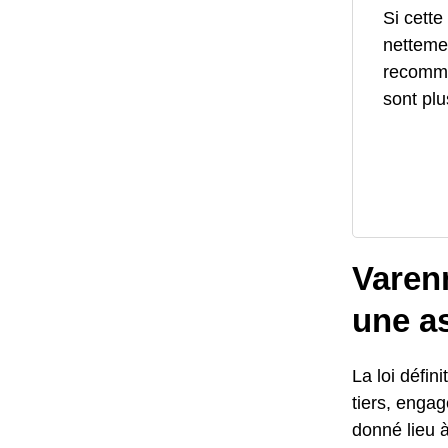
Si cette
netteme
recomma
sont plu
Varen
une a
La loi défi
tiers, engag
donné lieu à