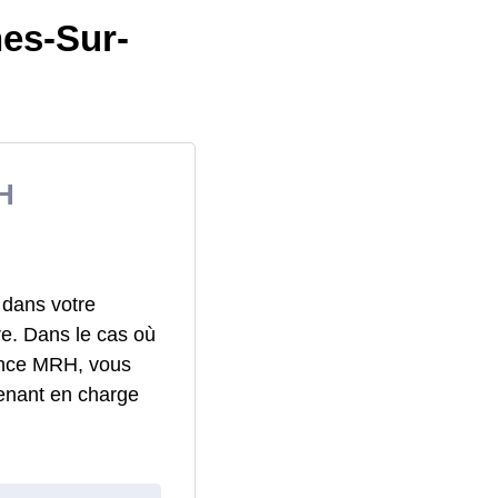
nes-Sur-
H
 dans votre
re. Dans le cas où
rance MRH, vous
enant en charge