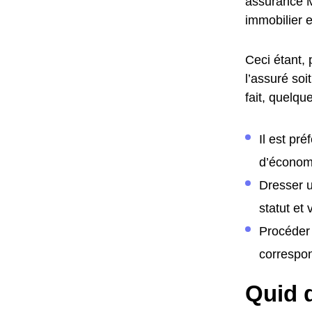
assurance M
immobilier e
Ceci étant, 
l’assuré soi
fait, quelqu
Il est pr
d’économi
Dresser u
statut et
Procéder 
correspon
Quid d