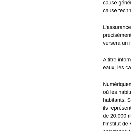
cause géné
cause techn
L’assurance
précisément,
versera un 
A titre info
eaux, les ca
Numériqueme
où les habi
habitants. S
ils représen
de 20.000 m
l’Institut d