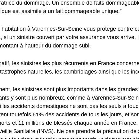
ratrice du dommage. Un ensemble de faits dommageabl
ique est assimilé à un fait dommageable unique.”
 habitation à Varennes-Sur-Seine vous protège contre ce
 si un sinistre couvert par votre assurance vous arrive, 
montant à hauteur du dommage subi.
rmatif, les sinistres les plus récurrents en France concer
tastrophes naturelles, les cambriolages ainsi que les inc
nt, les sinistres sont plus importants dans les grandes 
tants y sont plus nombreux, comme à Varennes-Sur-Seine
i les accidents domestiques ne sont pas les seuls à touc
tent toutefois 61% des accidents de tous les jours, et sont
orts et 11 millions de blessés chaque année en France,
e Veille Sanitaire (INVS). Ne pas prendre la précaution de