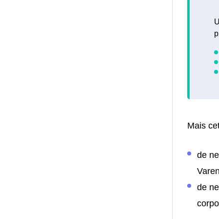
U
p
Mais cet
de ne
Varen
de ne
corpo