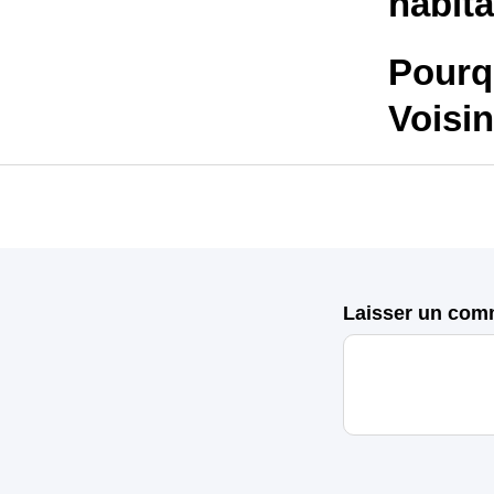
habita
Pourq
Voisin
Laisser un com