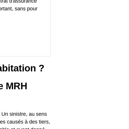
trat d'assurance
ortant, sans pour
bitation ?
ne MRH
. Un sinistre, au sens
s causés à des tiers,