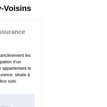
-Voisins
ssurance
nancièrement les
pation d’un
e appartement le
urance, située à
ice subi.