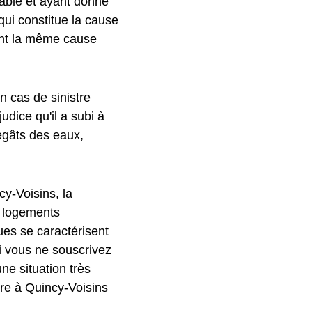
eable et ayant donné
qui constitue la cause
nt la même cause
n cas de sinistre
udice qu'il a subi à
égâts des eaux,
cy-Voisins, la
8 logements
ques se caractérisent
si vous ne souscrivez
ne situation très
tre à Quincy-Voisins