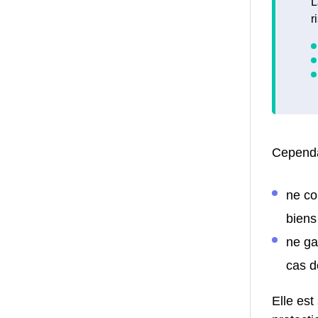
L
r
Cependa
ne co
biens
ne ga
cas d
Elle est