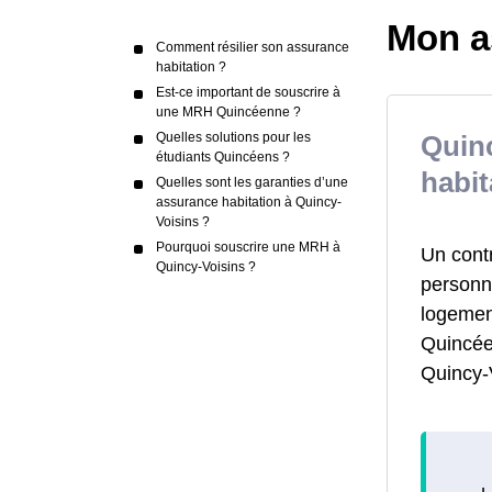
Mon a
Comment résilier son assurance
habitation ?
Est-ce important de souscrire à
une MRH Quincéenne ?
Quelles solutions pour les
Quin
étudiants Quincéens ?
habit
Quelles sont les garanties d’une
assurance habitation à Quincy-
Voisins ?
Pourquoi souscrire une MRH à
Un cont
Quincy-Voisins ?
personne
logemen
Quincéen
Quincy-V