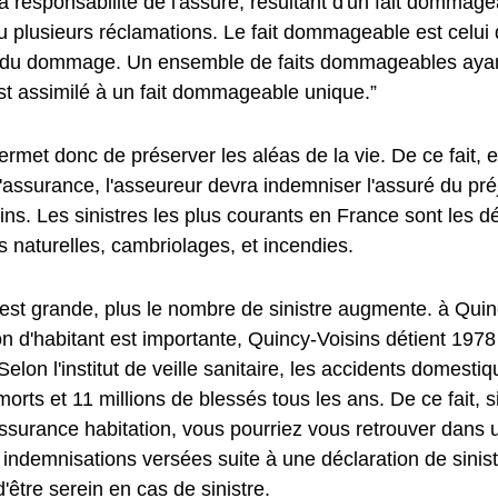
a responsabilité de l'assuré, résultant d'un fait dommag
u plusieurs réclamations. Le fait dommageable est celui 
e du dommage. Un ensemble de faits dommageables aya
st assimilé à un fait dommageable unique.”
met donc de préserver les aléas de la vie. De ce fait, e
l'assurance, l'asseureur devra indemniser l'assuré du préj
ns. Les sinistres les plus courants en France sont les d
 naturelles, cambriolages, et incendies.
e est grande, plus le nombre de sinistre augmente. à Quin
on d'habitant est importante, Quincy-Voisins détient 197
elon l'institut de veille sanitaire, les accidents domesti
orts et 11 millions de blessés tous les ans. De ce fait, 
ssurance habitation, vous pourriez vous retrouver dans u
es indemnisations versées suite à une déclaration de sinis
'être serein en cas de sinistre.