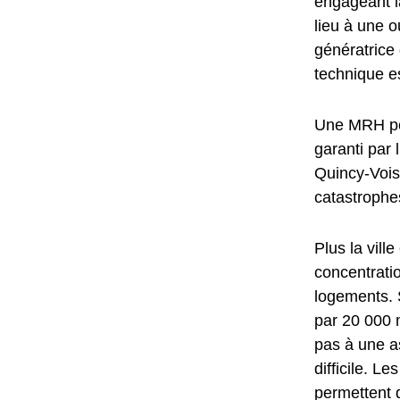
engageant l
lieu à une o
génératric
technique e
Une MRH per
garanti par 
Quincy-Voisi
catastrophes
Plus la vill
concentrati
logements. S
par 20 000 m
pas à une a
difficile. L
permettent d