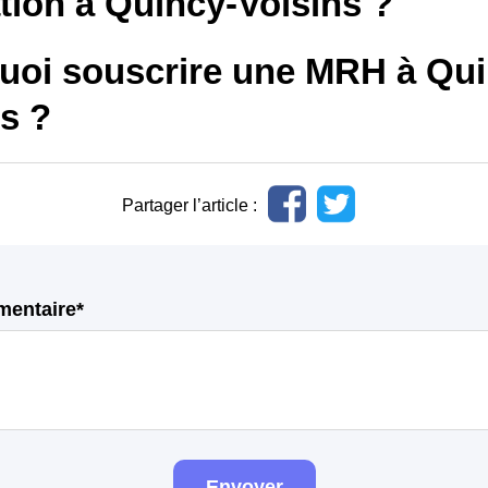
tion à Quincy-Voisins ?
uoi souscrire une MRH à Qui
s ?
Partager l’article :
mentaire*
Envoyer