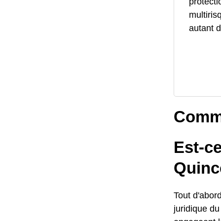
protecti
multiris
autant d
Comme
Est-c
Quinc
Tout d'abord
juridique d