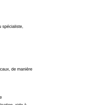
 spécialiste,
icaux, de manière
e
isation, aide à