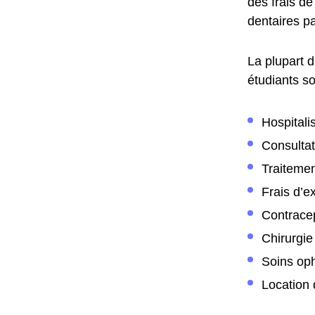
des frais de
dentaires pa
La plupart d
étudiants so
Hospitali
Consultat
Traitemen
Frais d’e
Contrace
Chirurgie
Soins oph
Location 