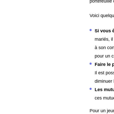
portefeuille
Voici quelqu
Si vous 
mariés, i
à son con
pour un c
Faire le 
Il est po
diminuer 
Les mutu
ces mutue
Pour un jeun