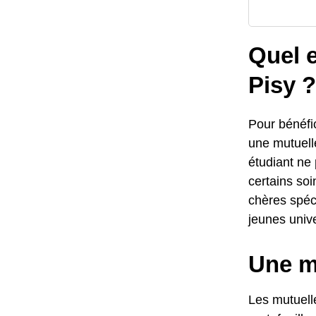
Quel e
Pisy ?
Pour bénéfi
une mutuelle
étudiant ne 
certains so
chères spéci
jeunes unive
Une m
Les mutuell