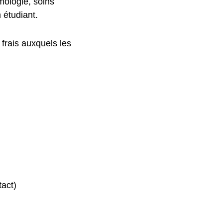
mologie, soins
 étudiant.
frais auxquels les
tact)