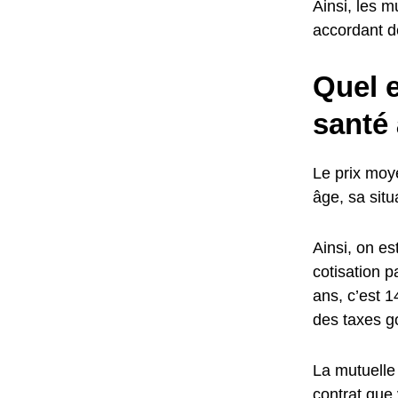
Ainsi, les m
accordant de
Quel e
santé 
Le prix moye
âge, sa situ
Ainsi, on e
cotisation p
ans, c’est 
des taxes g
La mutuelle
contrat que 