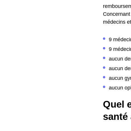
rembourseme
Concernant 
médecins et 
9 médeci
9 médecin
aucun de
aucun den
aucun gy
aucun op
Quel e
santé