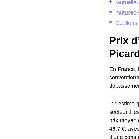
Mutuelle 
mutuelle 
Doullens
Prix d
Picard
En France, l
conventionn
dépassement
On estime qu
secteur 1 e
prix moyen 
46,7 €, ave
d’une consu