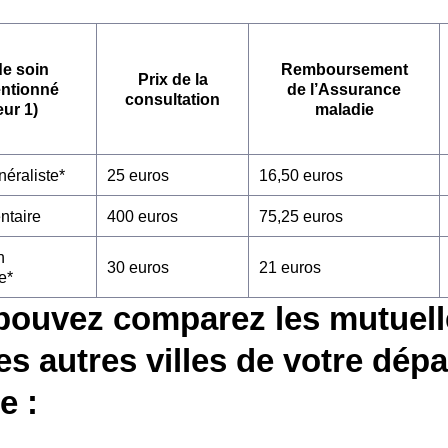
de soin
Remboursement
Prix de la
entionné
de l’Assurance
consultation
eur 1)
maladie
éraliste*
25 euros
16,50 euros
ntaire
400 euros
75,25 euros
n
30 euros
21 euros
e*
pouvez comparez les mutuell
es autres villes de votre dép
 :