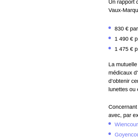
Un rapport 
Vaux-Marque
830 € par
1 490 € p
1 475 € p
La mutuelle
médicaux d’h
d’obtenir c
lunettes ou 
Concernant 
avec, par ex
Wiencour
Goyencou