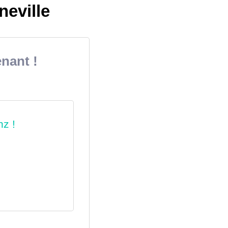
eville
nant !