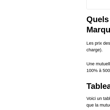
Quels 
Marqu
Les prix de
charge).
Une mutuell
100% à 50
Tablea
Voici un tab
que la mutue