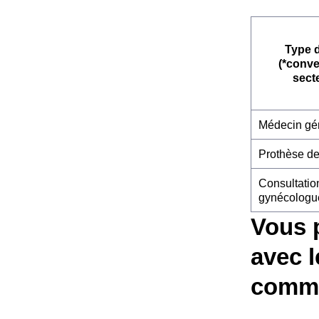
Type 
(*conv
sect
Médecin gén
Prothèse de
Consultatio
gynécologu
Vous 
avec l
comme