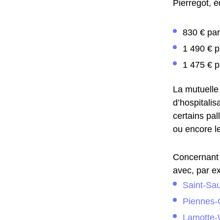
Pierregot, é
830 € par
1 490 € p
1 475 € p
La mutuelle
d’hospitalis
certains pa
ou encore le
Concernant 
avec, par ex
Saint-Sa
Piennes-O
Lamotte-