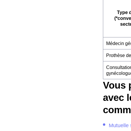
Type 
(*conv
sect
Médecin gén
Prothèse de
Consultatio
gynécologu
Vous 
avec l
comme
Mutuelle 