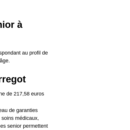
nior à
espondant au profil de
’âge.
rregot
nne de 217,58 euros
veau de garanties
s soins médicaux,
lles senior permettent