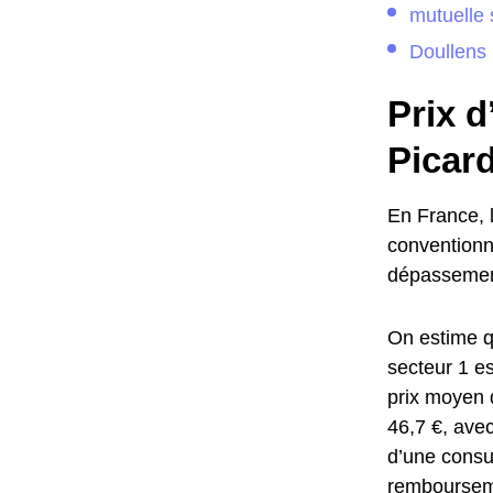
mutuelle 
Doullens
Prix d
Picard
En France, l
conventionn
dépassement
On estime qu
secteur 1 e
prix moyen 
46,7 €, ave
d’une consu
rembourseme