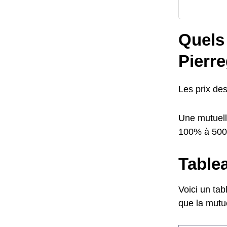
Quels 
Pierr
Les prix de
Une mutuell
100% à 50
Tablea
Voici un tab
que la mutue