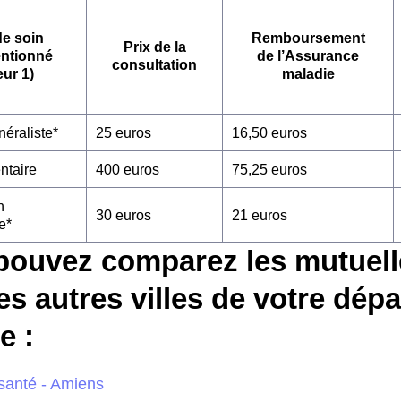
de soin
Remboursement
Prix de la
entionné
de l’Assurance
consultation
eur 1)
maladie
éraliste*
25 euros
16,50 euros
ntaire
400 euros
75,25 euros
n
30 euros
21 euros
e*
pouvez comparez les mutuell
es autres villes de votre dép
 :
santé - Amiens