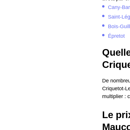
Cany-Barv
Saint-Lé
Bois-Gui
Épretot
Quelle
Criqu
De nombreus
Criquetot-L
multiplier 
Le pri
Mauco