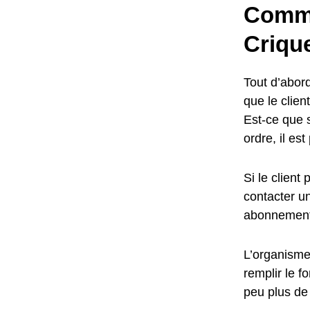
Comme
Criqu
Tout d’abord
que le clie
Est-ce que 
ordre, il es
Si le client
contacter un
abonnement
L’organisme 
remplir le f
peu plus de 