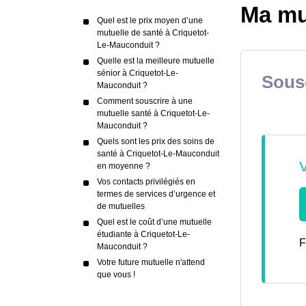
Ma mu
Quel est le prix moyen d’une
mutuelle de santé à Criquetot-
Le-Mauconduit ?
Quelle est la meilleure mutuelle
sénior à Criquetot-Le-
Sousc
Mauconduit ?
Comment souscrire à une
mutuelle santé à Criquetot-Le-
Mauconduit ?
Quels sont les prix des soins de
santé à Criquetot-Le-Mauconduit
en moyenne ?
Vos contacts privilégiés en
termes de services d’urgence et
de mutuelles
Quel est le coût d’une mutuelle
étudiante à Criquetot-Le-
F
Mauconduit ?
Votre future mutuelle n'attend
que vous !