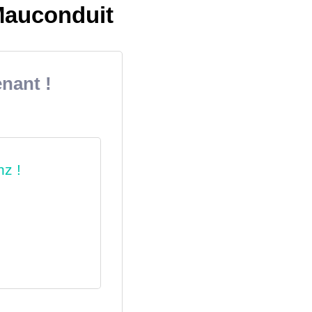
Mauconduit
nant !