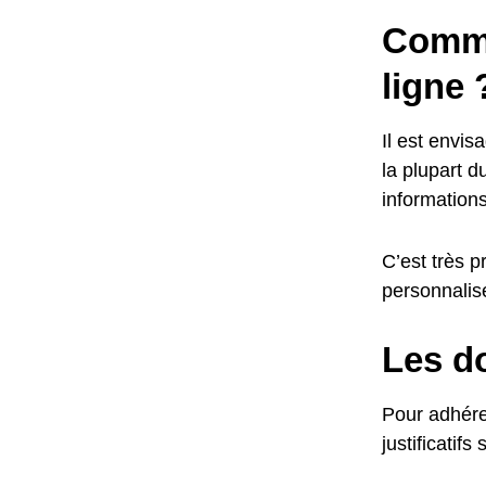
Comme
ligne 
Il est envis
la plupart d
informations
C’est très p
personnalis
Les do
Pour adhérer
justificatifs 