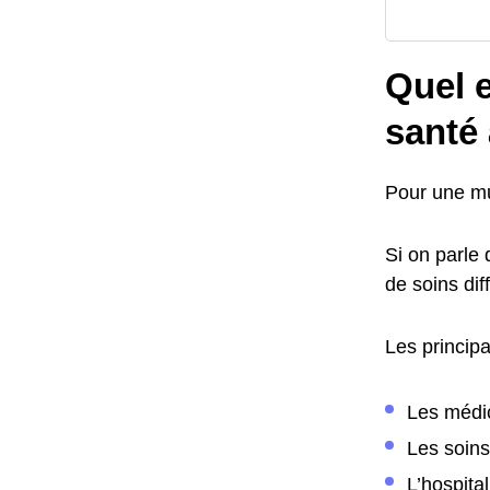
Quel e
santé
Pour une mu
Si on parle
de soins dif
Les princip
Les médi
Les soins
L’hospital