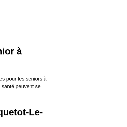
nior à
s pour les seniors à
e santé peuvent se
quetot-Le-