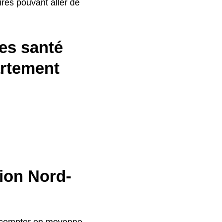
res pouvant aller de
es santé
artement
gion Nord-
ut compter en moyenne