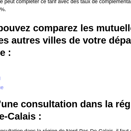
e peut compléter ce tarif avec des taux de complémentai
0%.
pouvez comparez les mutuell
es autres villes de votre dép
 :
g
ue
’une consultation dans la ré
-Calais :
nsultation dans la région de Nord-Pas-De-Calais, il fa