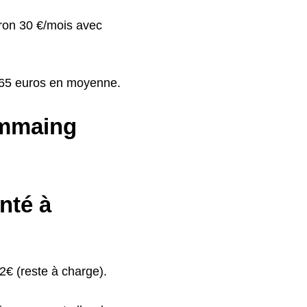
iron 30 €/mois avec
à 65 euros en moyenne.
ommaing
nté à
€ (reste à charge).