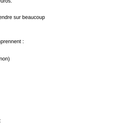
euros.
étendre sur beaucoup
prennent :
 non)
: