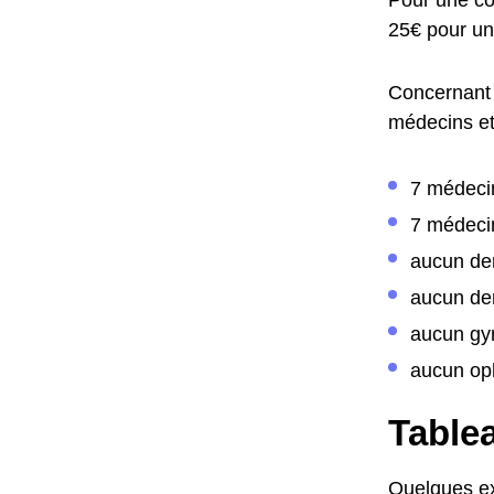
25€ pour un
Concernant 
médecins et 
7 médeci
7 médecin
aucun de
aucun den
aucun gy
aucun op
Tablea
Quelques ex