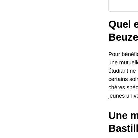
Quel e
Beuzev
Pour bénéfi
une mutuelle
étudiant ne 
certains so
chères spéci
jeunes unive
Une mu
Bastil