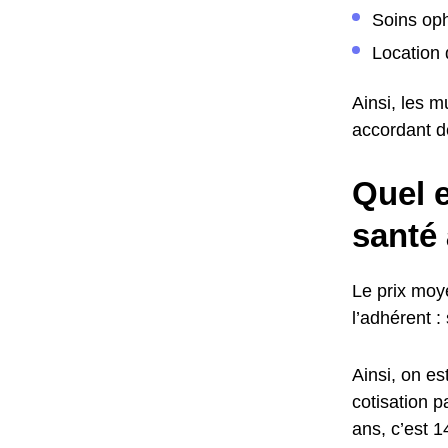
Soins oph
Location 
Ainsi, les m
accordant de
Quel e
santé 
Le prix moye
l’adhérent :
Ainsi, on e
cotisation p
ans, c’est 