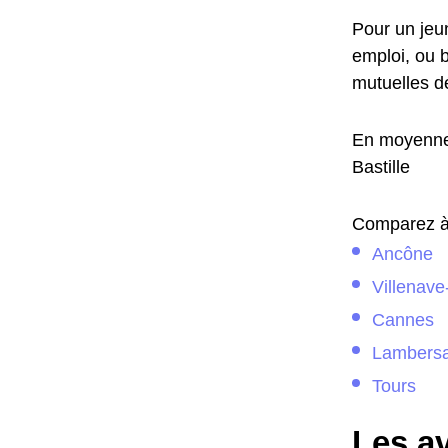
Pour un jeun
emploi, ou b
mutuelles d
En moyenne,
Bastille
Comparez à l
Ancône
Villenav
Cannes
Lambersa
Tours
Les a