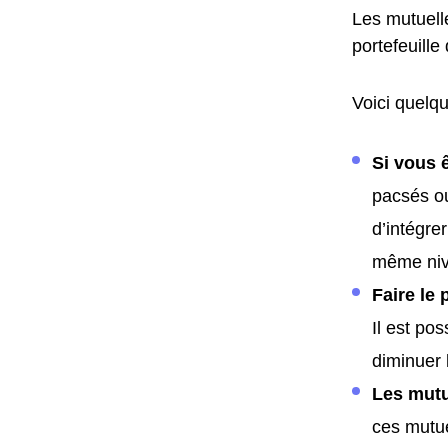
Les mutuell
portefeuille
Voici quelqu
Si vous 
pacsés ou
d’intégre
même nive
Faire le 
Il est po
diminuer 
Les mutu
ces mutue