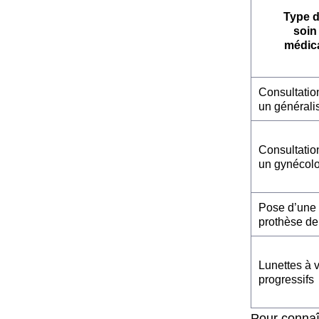
Type 
soin
médic
Consultatio
un générali
Consultatio
un gynécol
Pose d’une
prothèse de
Lunettes à 
progressifs
Pour connaî