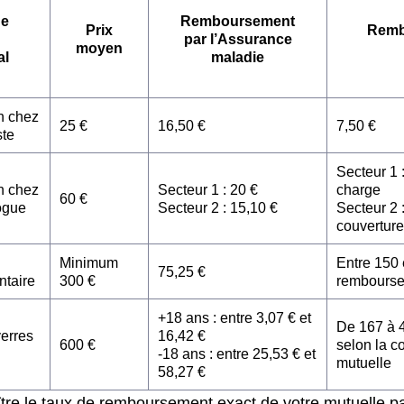
de
Remboursement
Prix
Remb
par l’Assurance
moyen
al
maladie
n chez
25 €
16,50 €
7,50 €
ste
Secteur 1 
n chez
Secteur 1 : 20 €
charge
60 €
ogue
Secteur 2 : 15,10 €
Secteur 2 :
couverture
Minimum
Entre 150 
75,25 €
ntaire
300 €
rembours
+18 ans : entre 3,07 € et
De 167 à 
verres
16,42 €
600 €
selon la c
-18 ans : entre 25,53 € et
mutuelle
58,27 €
tre le taux de remboursement exact de votre mutuelle pa