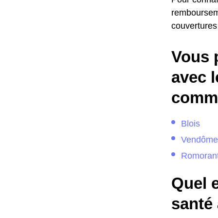
remboursemen
couvertures
Vous 
avec l
comme
Blois
Vendôme
Romorant
Quel e
santé