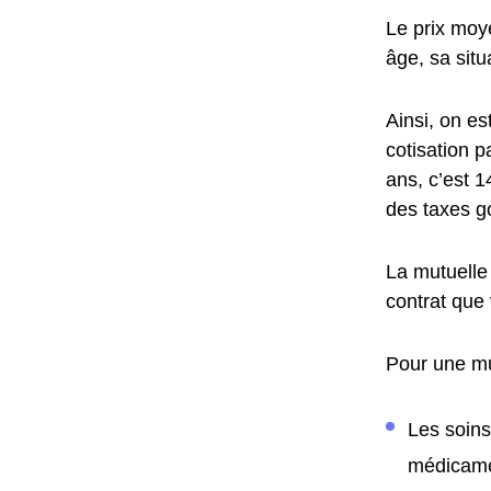
Le prix moye
âge, sa situ
Ainsi, on e
cotisation p
ans, c’est 
des taxes g
La mutuelle
contrat que 
Pour une mu
Les soins
médicam