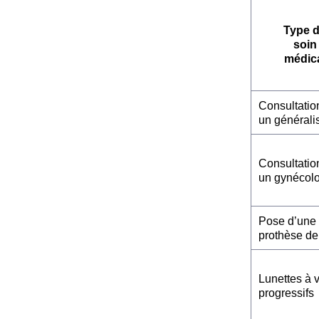
Type 
soin
médic
Consultatio
un générali
Consultatio
un gynécol
Pose d’une
prothèse de
Lunettes à 
progressifs