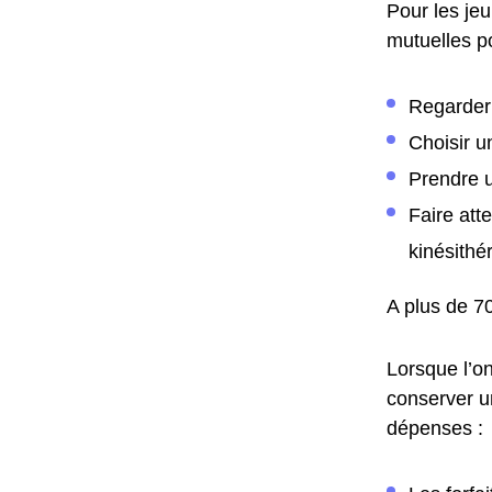
Pour les jeu
mutuelles po
Regarder 
Choisir un
Prendre u
Faire att
kinésithé
A plus de 70
Lorsque l’o
conserver un
dépenses :