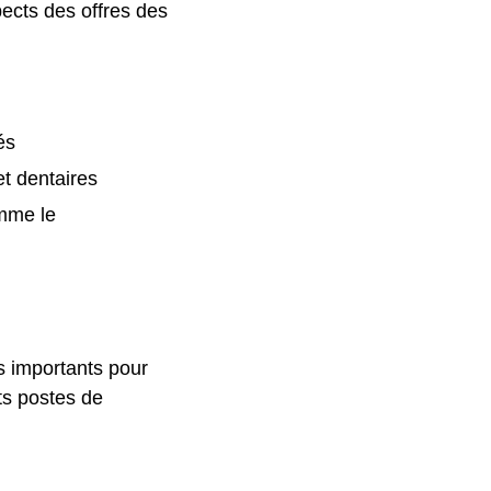
pects des offres des
és
t dentaires
omme le
s importants pour
nts postes de