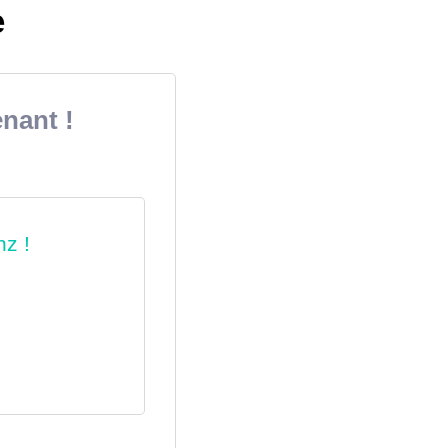
e
nant !