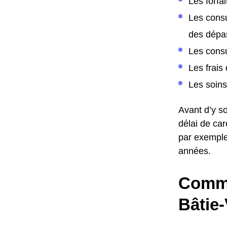
Les forfa
Les consu
des dépa
Les cons
Les frais
Les soins
Avant d’y so
délai de ca
par exemple
années.
Comme
Bâtie-