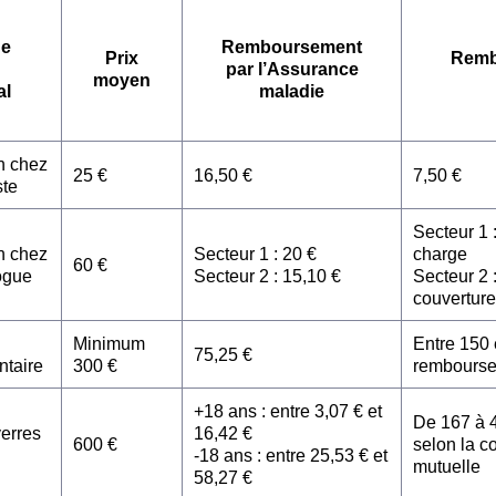
de
Remboursement
Prix
Remb
par l’Assurance
moyen
al
maladie
n chez
25 €
16,50 €
7,50 €
ste
Secteur 1 
n chez
Secteur 1 : 20 €
charge
60 €
ogue
Secteur 2 : 15,10 €
Secteur 2 :
couverture
Minimum
Entre 150 
75,25 €
ntaire
300 €
rembours
+18 ans : entre 3,07 € et
De 167 à 
verres
16,42 €
600 €
selon la c
-18 ans : entre 25,53 € et
mutuelle
58,27 €