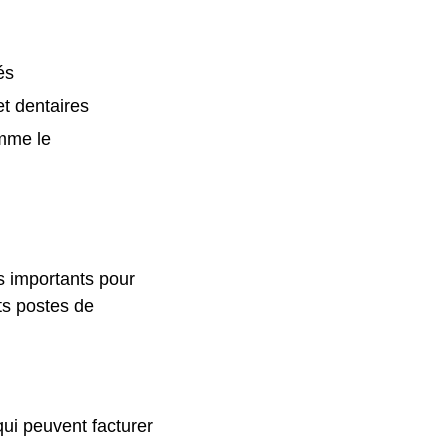
és
t dentaires
omme le
s importants pour
nts postes de
qui peuvent facturer