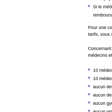
Si le méd
remboursé
Pour une co
tarifs, vous
Concernant 
médecins et 
10 médec
10 médec
aucun de
aucun den
aucun gy
aucun op