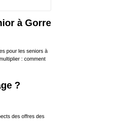
nior à Gorre
s pour les seniors à
multiplier : comment
âge ?
pects des offres des