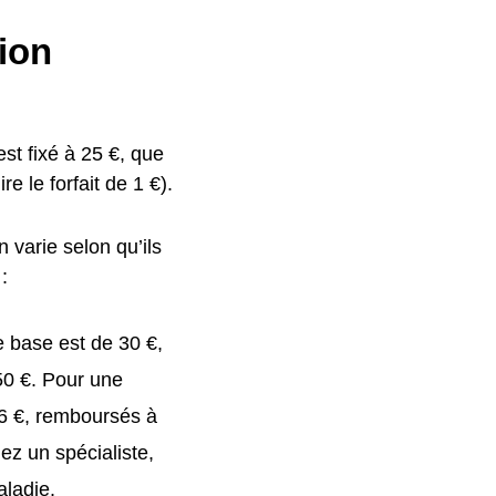
gion
st fixé à 25 €, que
e le forfait de 1 €).
 varie selon qu’ils
:
e base est de 30 €,
50 €. Pour une
46 €, remboursés à
ez un spécialiste,
aladie.