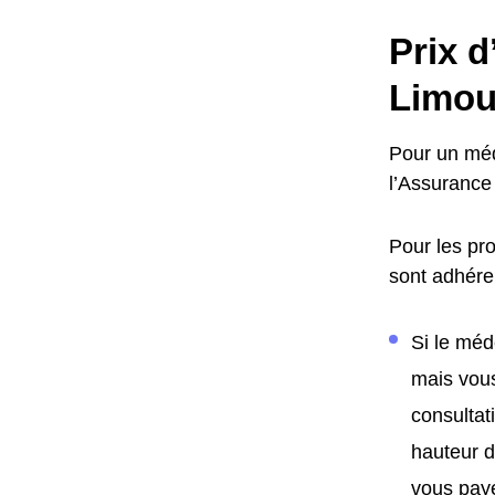
Prix d
Limou
Pour un méde
l’Assurance 
Pour les pro
sont adhéren
Si le méd
mais vous
consultat
hauteur d
vous paye