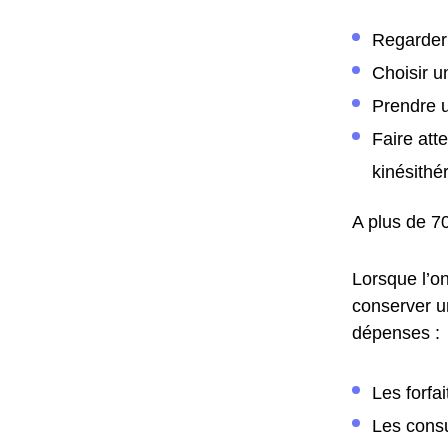
Regarder 
Choisir un
Prendre u
Faire att
kinésithé
A plus de 70
Lorsque l’o
conserver un
dépenses :
Les forfa
Les consu