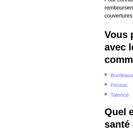
remboursemen
couvertures
Vous 
avec l
comme
Bordeau
Pessac
Talence
Quel e
santé