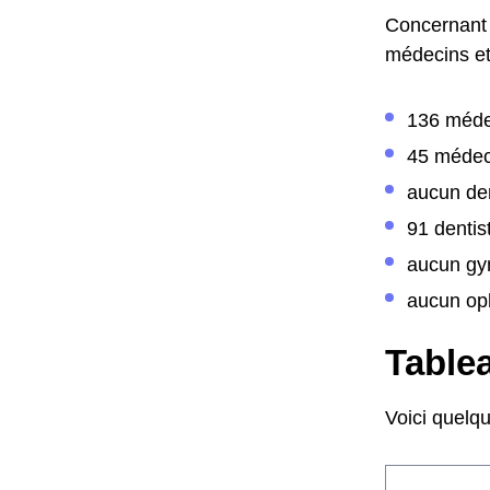
Concernant 
médecins et 
136 méde
45 médec
aucun de
91 dentis
aucun gy
aucun op
Tablea
Voici quelq