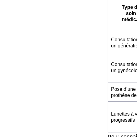
Type 
soin
médic
Consultatio
un générali
Consultatio
un gynécol
Pose d’une
prothèse de
Lunettes à 
progressifs
Pour connaî