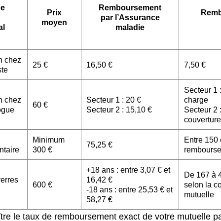
de
Remboursement
Prix
Remb
par l’Assurance
moyen
al
maladie
n chez
25 €
16,50 €
7,50 €
ste
Secteur 1 
n chez
Secteur 1 : 20 €
charge
60 €
ogue
Secteur 2 : 15,10 €
Secteur 2 :
couverture
Minimum
Entre 150 
75,25 €
ntaire
300 €
rembours
+18 ans : entre 3,07 € et
De 167 à 
verres
16,42 €
600 €
selon la c
-18 ans : entre 25,53 € et
mutuelle
58,27 €
tre le taux de remboursement exact de votre mutuelle pa