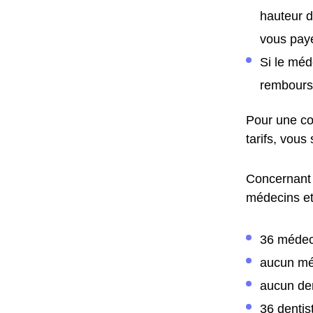
hauteur d
vous paye
Si le méd
remboursé
Pour une co
tarifs, vous
Concernant 
médecins et 
36 médec
aucun mé
aucun de
36 dentis