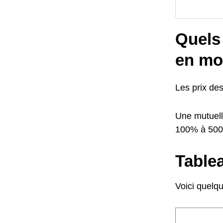
Quels 
en mo
Les prix de
Une mutuell
100% à 50
Tablea
Voici quelq