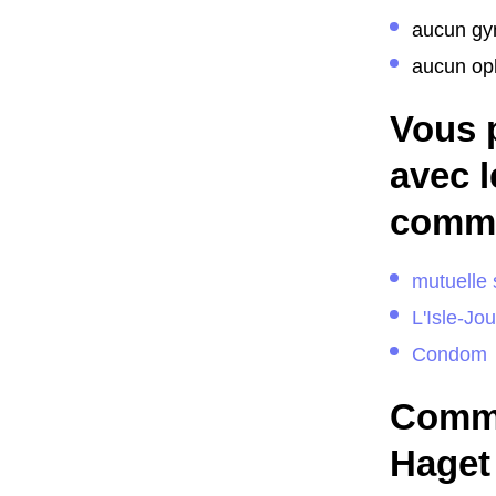
aucun gy
aucun op
Vous 
avec l
comme
mutuelle 
L'Isle-Jo
Condom
Comme
Haget