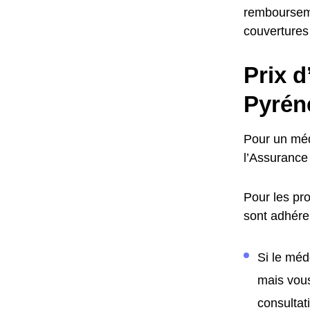
remboursemen
couvertures
Prix d
Pyrén
Pour un méde
l’Assurance 
Pour les pro
sont adhéren
Si le méd
mais vous
consultat