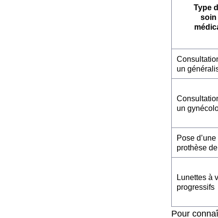
Type 
soin
médic
Consultatio
un générali
Consultatio
un gynécol
Pose d’une
prothèse de
Lunettes à 
progressifs
Pour connaî