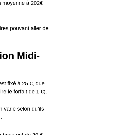
en moyenne à 202€
res pouvant aller de
ion Midi-
st fixé à 25 €, que
e le forfait de 1 €).
 varie selon qu’ils
:
e base est de 30 €,