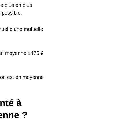
de plus en plus
e possible.
nuel d’une mutuelle
t en moyenne 1475 €
gnon est en moyenne
nté à
enne ?