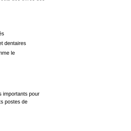
és
t dentaires
omme le
s importants pour
nts postes de