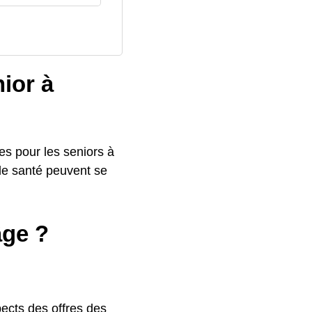
nior à
s pour les seniors à
de santé peuvent se
âge ?
pects des offres des