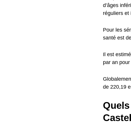
d’âges infér
réguliers et
Pour les sé
santé est de
Il est esti
par an pour 
Globalement
de 220,19 e
Quels 
Caste