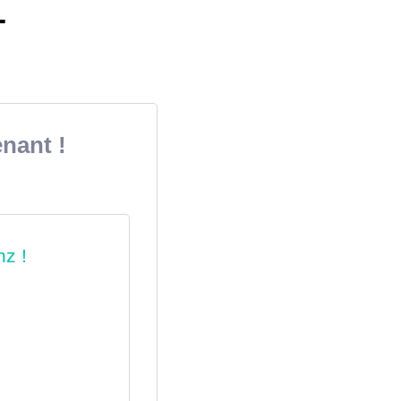
-
nant !