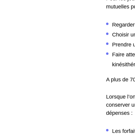
mutuelles po
Regarder 
Choisir un
Prendre u
Faire att
kinésithé
A plus de 70
Lorsque l’o
conserver un
dépenses :
Les forfa