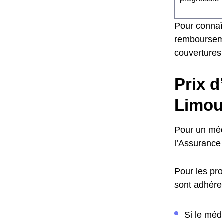
Pour connaî
remboursemen
couvertures
Prix d
Limou
Pour un méde
l’Assurance 
Pour les pro
sont adhéren
Si le méd