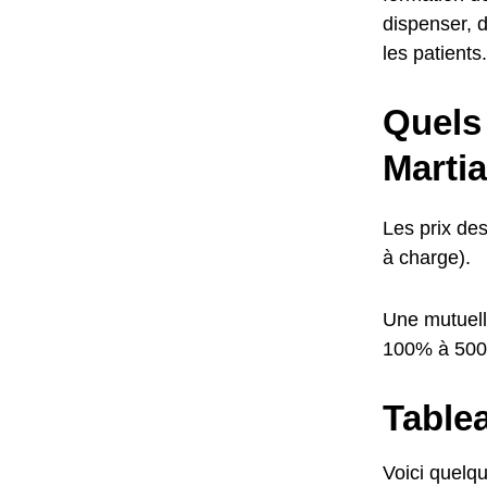
dispenser, d
les patients.
Quels 
Marti
Les prix de
à charge).
Une mutuell
100% à 50
Tablea
Voici quelq