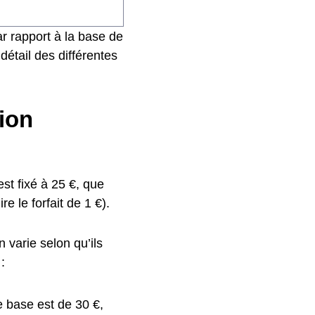
r rapport à la base de
détail des différentes
gion
st fixé à 25 €, que
e le forfait de 1 €).
 varie selon qu’ils
:
e base est de 30 €,