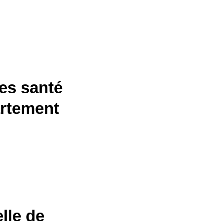
es santé
artement
lle de