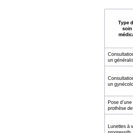
Type 
soin
médic
Consultatio
un générali
Consultatio
un gynécol
Pose d’une
prothèse de
Lunettes à 
progressifs