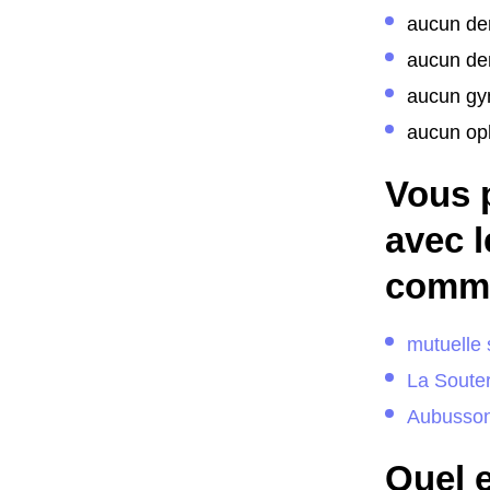
aucun de
aucun den
aucun gy
aucun op
Vous 
avec l
comme
mutuelle 
La Souter
Aubusso
Quel e