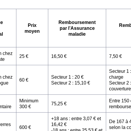
de
Remboursement
Prix
Remb
par l’Assurance
moyen
al
maladie
n chez
25 €
16,50 €
7,50 €
ste
Secteur 1 
n chez
Secteur 1 : 20 €
charge
60 €
ogue
Secteur 2 : 15,10 €
Secteur 2 :
couverture
Minimum
Entre 150 
75,25 €
ntaire
300 €
rembours
+18 ans : entre 3,07 € et
De 167 à 
verres
16,42 €
600 €
selon la c
-18 ans : entre 25,53 € et