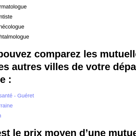
rmatologue
tiste
nécologue
htalmologue
pouvez comparez les mutuell
es autres villes de votre dép
 :
santé - Guéret
raine
n
st le prix moyen d’une mutue