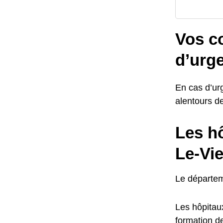
Vos co
d’urg
En cas d’urg
alentours de
Les hô
Le-Vi
Le départem
Les hôpitau
formation d