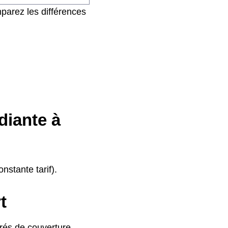
parez les différences
diante à
nstante tarif).
t
grés de couverture