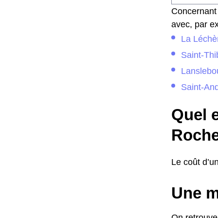
Concernant 
avec, par ex
La Léchè
Saint-Th
Lanslebo
Saint-An
Quel e
Roche
Le coût d’un
Une m
On retrouve