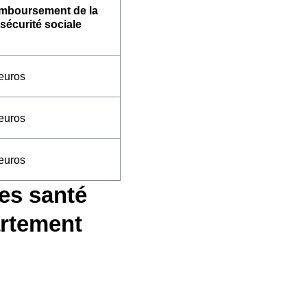
mboursement de la
sécurité sociale
euros
euros
euros
es santé
artement