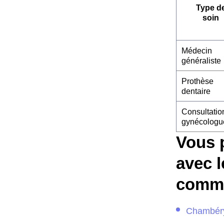
Type d
soin
Médecin
généraliste
Prothèse
dentaire
Consultatio
gynécologu
Vous 
avec l
comme
Chambér