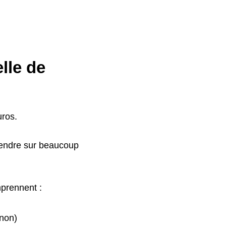
lle de
uros.
étendre sur beaucoup
prennent :
 non)