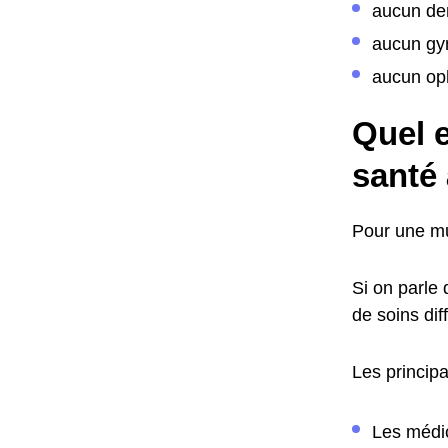
aucun den
aucun gy
aucun op
Quel e
santé
Pour une mu
Si on parle
de soins dif
Les princip
Les médi