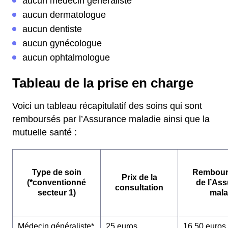
aucun médecin généraliste
aucun dermatologue
aucun dentiste
aucun gynécologue
aucun ophtalmologue
Tableau de la prise en charge
Voici un tableau récapitulatif des soins qui sont
remboursés par l’Assurance maladie ainsi que la
mutuelle santé :
Type de soin
Rembour
Prix de la
(*conventionné
de l’As
consultation
secteur 1)
mala
Médecin généraliste*
25 euros
16,50 euros