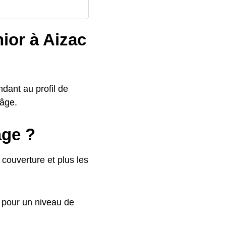
nior à Aizac
ndant au profil de
’âge.
âge ?
couverture et plus les
s pour un niveau de