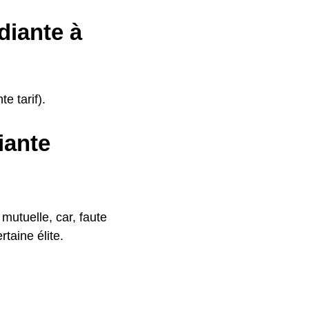
diante à
e tarif).
iante
mutuelle, car, faute
taine élite.