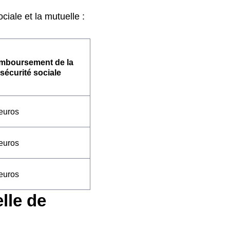
iale et la mutuelle :
mboursement de la
sécurité sociale
euros
euros
euros
lle de