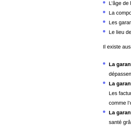
L’âge de 
La compos
Les garan
Le lieu d
Il existe au
La garant
dépasseme
La garan
Les factu
comme l’
La garan
santé grâ