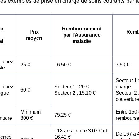
ues exemples de prise en charge de soins courants par la
de
Remboursement
Prix
Remb
par l’Assurance
moyen
al
maladie
n chez
25 €
16,50 €
7,50 €
ste
Secteur 1 
n chez
Secteur 1 : 20 €
charge
60 €
ogue
Secteur 2 : 15,10 €
Secteur 2 :
couverture
Minimum
Entre 150 
75,25 €
ntaire
300 €
rembours
+18 ans : entre 3,07 € et
De 167 à 
verres
16,42 €