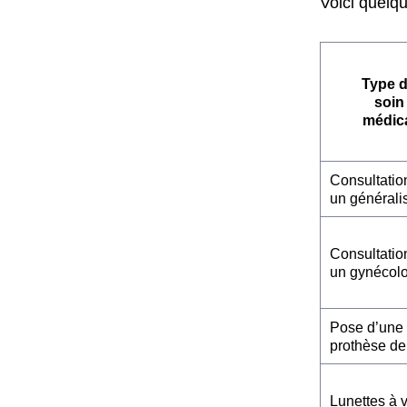
Voici quelq
Type 
soin
médic
Consultatio
un générali
Consultatio
un gynécol
Pose d’une
prothèse de
Lunettes à 