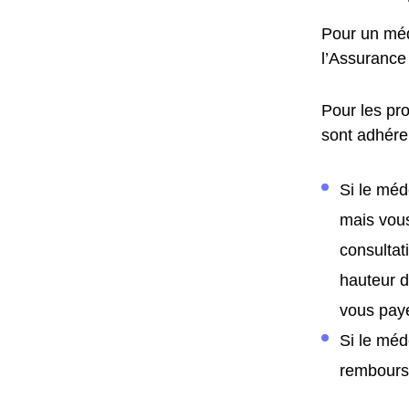
Pour un méde
l’Assurance 
Pour les pro
sont adhéren
Si le méd
mais vous
consultat
hauteur d
vous paye
Si le méd
remboursé