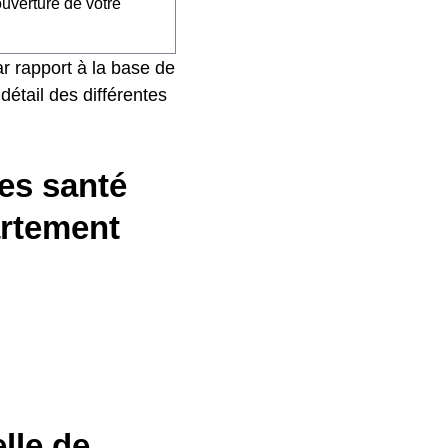
ouverture de votre
r rapport à la base de
détail des différentes
es santé
artement
lle de