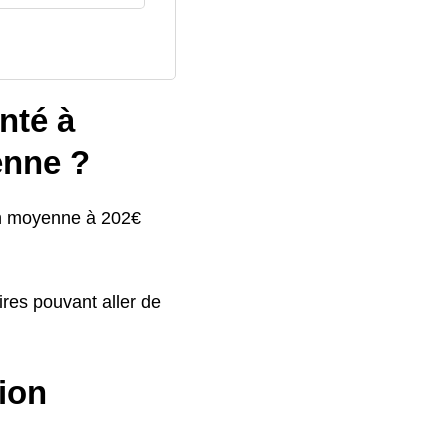
nté à
nne ?
en moyenne à 202€
res pouvant aller de
gion