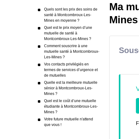
Ma mu
Quels sont les prix des soins de
santé à Montcombroux-Les-
Mines
Mines en moyenne ?
Quel est le prix moyen d’une
mutuelle de santé à
Montcombroux-Les-Mines ?
Comment souscrire à une
Sousc
mutuelle santé à Montcombroux-
Les-Mines ?
Vos contacts privilégiés en
termes de services d’urgence et
de mutuelles
Quelle est la meilleure mutuelle
sénior à Montcombroux-Les-
Mines ?
Quel est le coût d’une mutuelle
étudiante à Montcombroux-Les-
Mines ?
Votre future mutuelle n'attend
F
que vous !