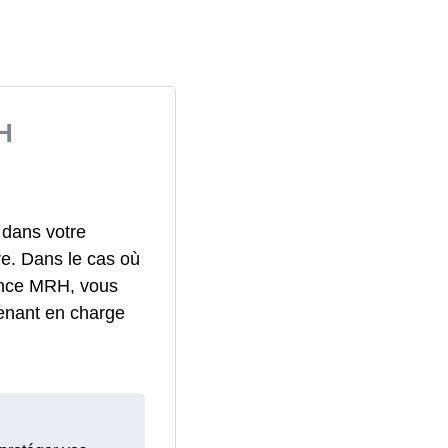
H
 dans votre
re. Dans le cas où
rance MRH, vous
enant en charge