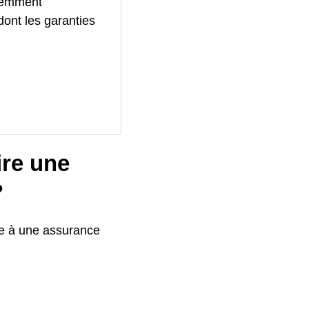
quemment
ont les garanties
ire une
?
ire à une assurance