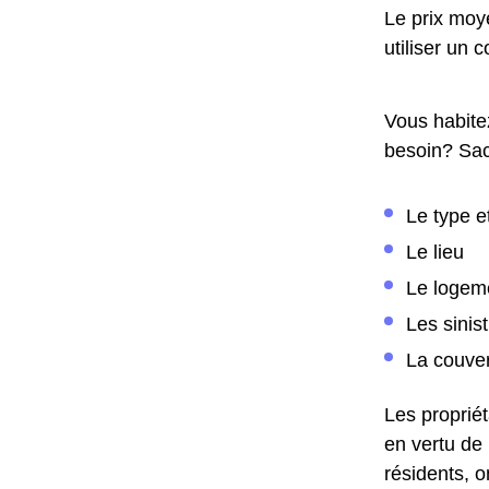
Le prix moy
utiliser un 
Vous habite
besoin? Sac
Le type e
Le lieu
Le logem
Les sinis
La couver
Les propriét
en vertu de 
résidents, o