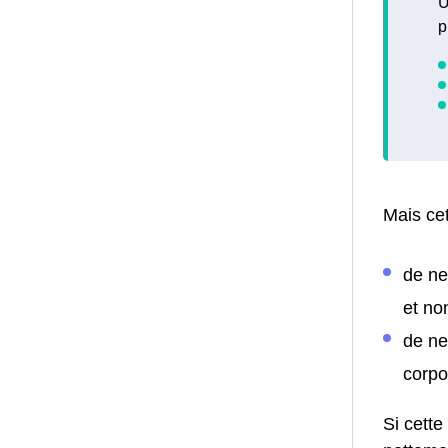
U
p
Mais cet
de ne
et no
de ne
corpo
Si cette