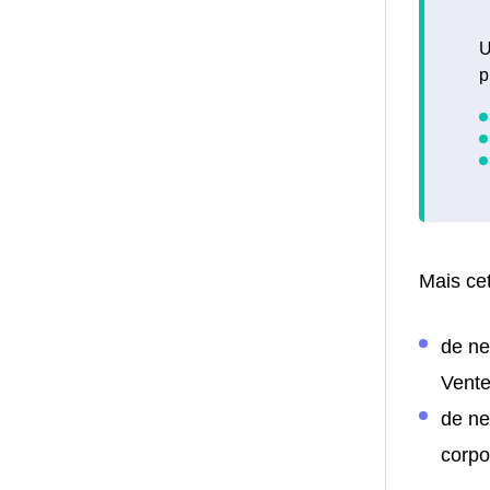
U
p
Mais cet
de ne
Vente
de ne
corpo