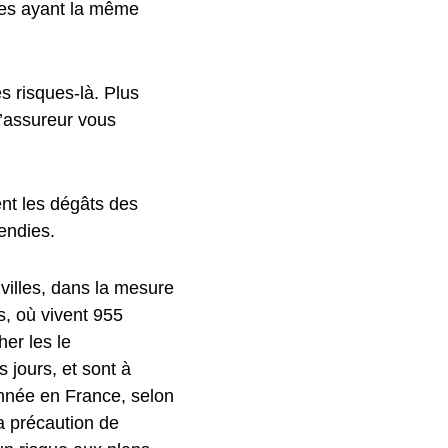
es ayant la même
 risques-là. Plus
l’assureur vous
nent les dégâts des
endies.
villes, dans la mesure
, où vivent 955
her les le
 jours, et sont à
année en France, selon
la précaution de