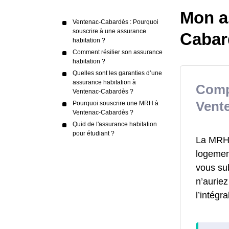
Mon a
Ventenac-Cabardès : Pourquoi
souscrire à une assurance
Cabar
habitation ?
Comment résilier son assurance
habitation ?
Quelles sont les garanties d’une
assurance habitation à
Comp
Ventenac-Cabardès ?
Vent
Pourquoi souscrire une MRH à
Ventenac-Cabardès ?
Quid de l'assurance habitation
pour étudiant ?
La MRH a
logement
vous su
n’aurie
l’intégr