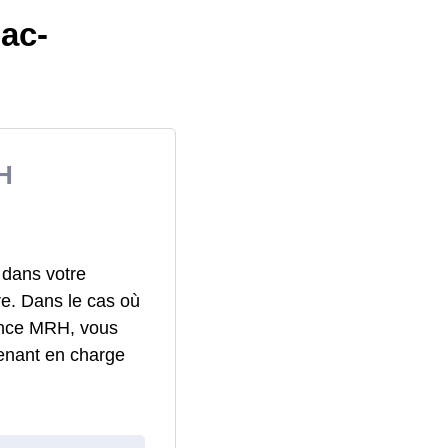
ac-
H
 dans votre
re. Dans le cas où
rance MRH, vous
enant en charge