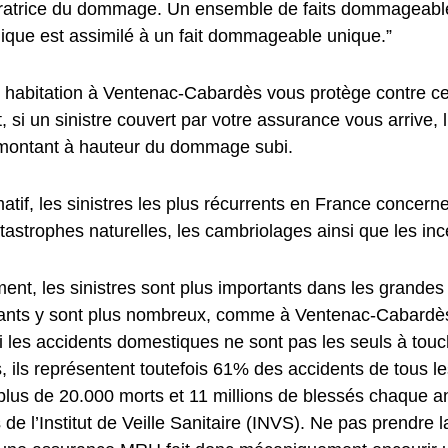
ratrice du dommage. Un ensemble de faits dommageabl
ique est assimilé à un fait dommageable unique.”
 habitation à Ventenac-Cabardès vous protège contre ces
 si un sinistre couvert par votre assurance vous arrive, 
montant à hauteur du dommage subi.
rmatif, les sinistres les plus récurrents en France concer
tastrophes naturelles, les cambriolages ainsi que les inc
nt, les sinistres sont plus importants dans les grandes 
tants y sont plus nombreux, comme à Ventenac-Cabardès
i les accidents domestiques ne sont pas les seuls à touc
 ils représentent toutefois 61% des accidents de tous les
e plus de 20.000 morts et 11 millions de blessés chaque 
de l’Institut de Veille Sanitaire (INVS). Ne pas prendre 