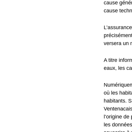
cause géné
cause techn
L’assurance
précisément,
versera un 
A titre info
eaux, les ca
Numériqueme
où les habi
habitants. S
Ventenacais,
l’origine d
les données 