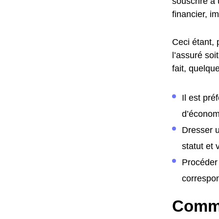
souscrire à
financier, i
Ceci étant, 
l’assuré soi
fait, quelqu
Il est pr
d’économi
Dresser u
statut et
Procéder 
correspon
Comme