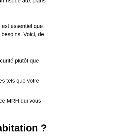
n risque aux plans
l est essentiel que
 besoins. Voici, de
curité plutôt que
es tels que votre
ance MRH qui vous
bitation ?