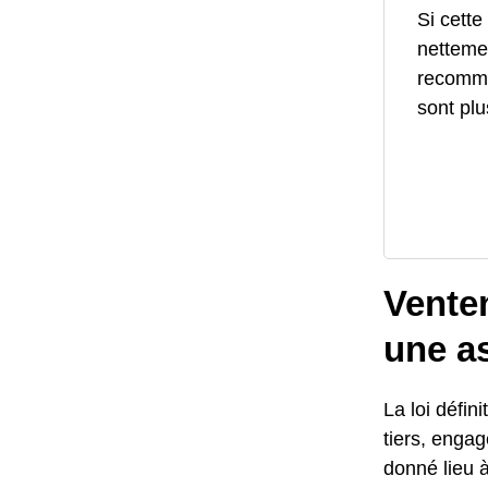
Si cette
netteme
recomma
sont plu
Vente
une a
La loi défi
tiers, engag
donné lieu à