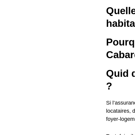
Quelle
habit
Pourq
Cabar
Quid d
?
Si l’assuran
locataires, 
foyer-logem