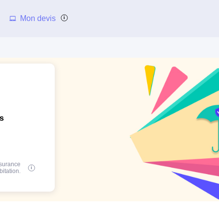
Mon devis
ns
ssurance
bitation.