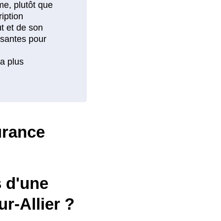
urance
s d'une
r-Allier ?