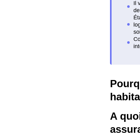
Pourqu
habita
A quo
assura