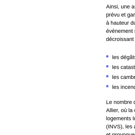
Ainsi, une a
prévu et gar
à hauteur du
événement re
décroissant 
les dégât
les catas
les cambr
les incen
Le nombre d
Allier, où l
logements lo
(INVS), les
et provoque