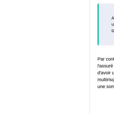
A
u
q
Par cont
l'assur
d'avoir 
multiri
une so