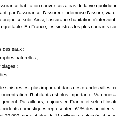
ssurance habitation couvre ces aléas de la vie quotidien
anti par l’assurance, l’assureur indemnise l’assuré, via 
 préjudice subi. Ainsi, l’assurance habitation n’intervient
grettable. En France, les sinistres les plus courants so
:
s des eaux ;
trophes naturelles ;
iolages ;
dies.
e sinistres est plus important dans des grandes villes
a concentration d'habitants est plus importante. Varennes-
gement. Par ailleurs, toujours en France et selon l’Instit
 accidents domestiques représentent 61% des accidents d
nt 20 000 morts et plus de 11 millions de blessés chaque