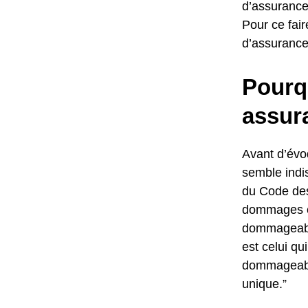
d’assurance
Pour ce fair
d’assurance 
Pourqu
assura
Avant d’évo
semble indis
du Code des
dommages cau
dommageable
est celui q
dommageable
unique.”