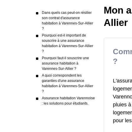
Mon a
Dans quels cas peut-on résilier
son contrat d'assurance
Allier
habitation à Varennes-Sur-Allier
?
Pourquoi est-il important de
souscrire à une assurance
habitation à Varennes-Sur-Allier
Comm
?
Pourquoi faut-il souscrire une
?
assurance habitation à
Varennes-Sur-Allier ?
A quoi correspondent les
L'assura
garanties d'une assurance
habitation à Varennes-Sur-Allier
logement
?
Varennoi
Assurance habitation Varennoise
: les solutions pour étudiants.
pluies 
logemen
pour le