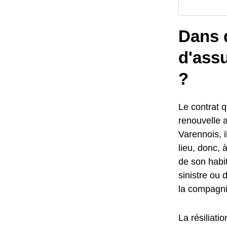
Dans q
d'assu
?
Le contrat qu
renouvelle 
Varennois, i
lieu, donc,
de son habit
sinistre ou 
la compagni
La résiliati