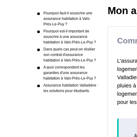
Mon a
Pourquoi faut-il souscrire une
assurance habitation à Vals-
Près-Le-Puy ?
Pourquoi est-il important de
souscrire à une assurance
Comm
habitation à Vals-Près-Le-Puy ?
Dans quels cas peut-on résilier
son contrat d'assurance
L'assura
habitation à Vals-Près-Le-Puy ?
A quoi correspondent les
logement
garanties d'une assurance
Valladie
habitation à Vals-Près-Le-Puy ?
pluies 
Assurance habitation Valladière :
les solutions pour étudiants.
logement
pour le
A