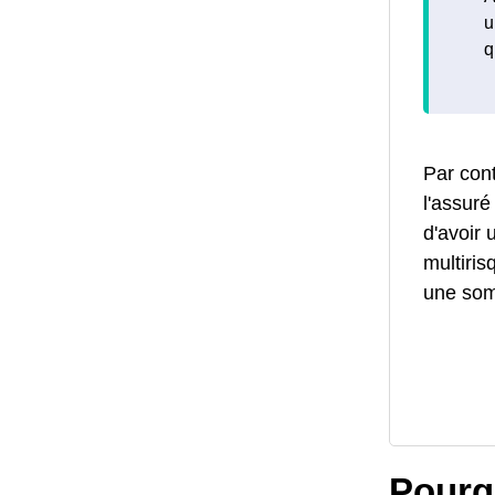
u
q
Par cont
l'assur
d'avoir 
multiri
une so
Pourqu