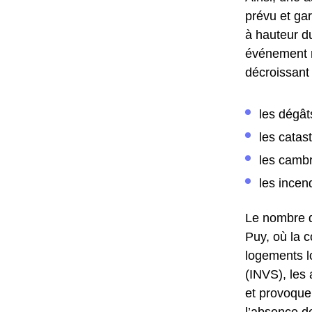
prévu et gar
à hauteur du
événement re
décroissant 
les dégât
les catas
les cambr
les incen
Le nombre d
Puy, où la c
logements lo
(INVS), les
et provoque
l’absence d