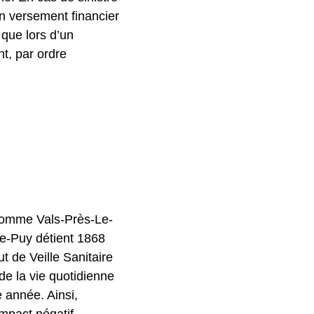
un versement financier
 que lors d’un
nt, par ordre
 comme Vals-Près-Le-
Le-Puy détient 1868
ut de Veille Sanitaire
e la vie quotidienne
 année. Ainsi,
impact négatif