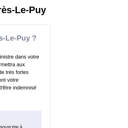
rès-Le-Puy
s-Le-Puy ?
inistre dans votre
rmettra aux
e très fortes
nt votre
d'être indemnisé
 souscrire à