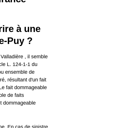
rire à une
Le-Puy ?
alladière , il semble
icle L. 124-1-1 du
 ou ensemble de
, résultant d'un fait
 Le fait dommageable
le de faits
ait dommageable
ne. En cas de sinistre