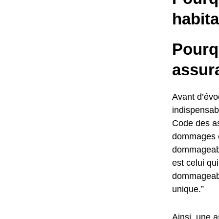
habita
Pourqu
assur
Avant d’évoq
indispensabl
Code des as
dommages cau
dommageable
est celui q
dommageable
unique.”
Ainsi, une a