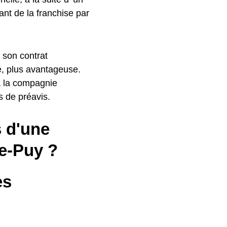
ant de la franchise par
r son contrat
e, plus avantageuse.
 à la compagnie
s de préavis.
s d'une
Le-Puy ?
es