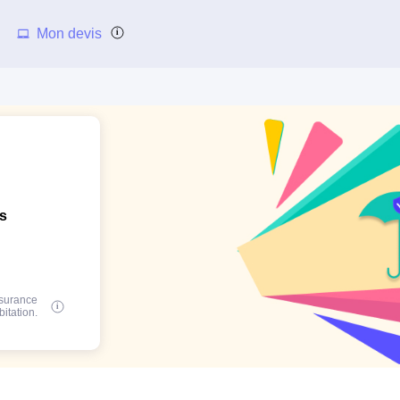
Mon devis
ns
ssurance
bitation.