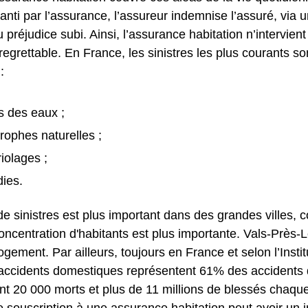
anti par l’assurance, l’assureur indemnise l’assuré, via 
 préjudice subi. Ainsi, l’assurance habitation n’intervient
grettable. En France, les sinistres les plus courants so
:
s des eaux ;
trophes naturelles ;
iolages ;
dies.
e sinistres est plus important dans des grandes villes,
oncentration d'habitants est plus importante. Vals-Près-
gement. Par ailleurs, toujours en France et selon l’Instit
 accidents domestiques représentent 61% des accidents d
nt 20 000 morts et plus de 11 millions de blessés chaque
e souscription à une assurance habitation peut avoir un 