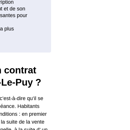
n contrat
-Le-Puy ?
c’est-à-dire qu’il se
héance. Habitants
onditions : en premier
a suite de la vente
elle, à la suite d’ un