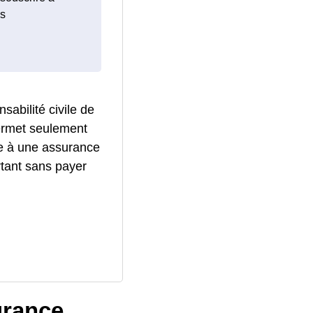
ls
sabilité civile de
permet seulement
ire à une assurance
rtant sans payer
urance