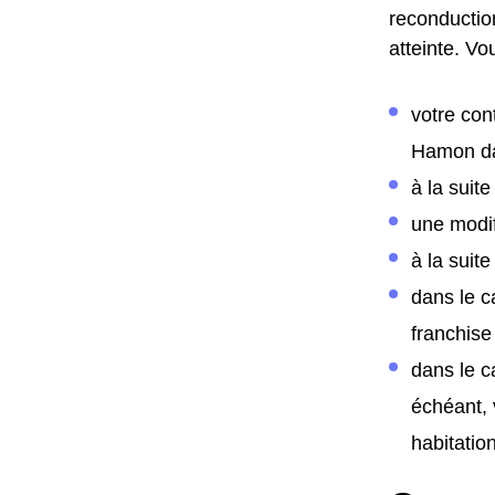
reconductio
atteinte. Vo
votre con
Hamon da
à la suit
une modif
à la suite
dans le c
franchise
dans le c
échéant, 
habitation