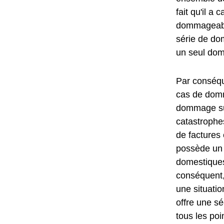
fait qu'il 
dommageabl
série de do
un seul do
Par conséqu
cas de domm
dommage sub
catastrophes
de factures 
possède un a
domestiques
conséquent,
une situatio
offre une séc
tous les poi