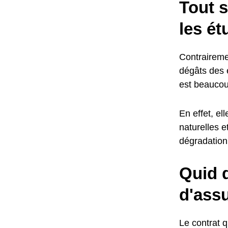
Tout s
les ét
Contraireme
dégâts des e
est beaucou
En effet, el
naturelles 
dégradation 
Quid d
d'assu
Le contrat q