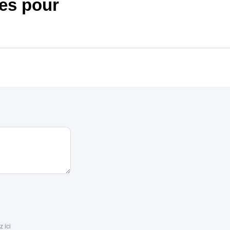
es pour
z ici