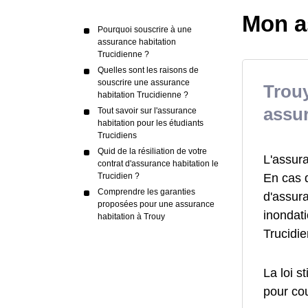
Mon a
Pourquoi souscrire à une
assurance habitation
Trucidienne ?
Quelles sont les raisons de
souscrire une assurance
Trouy
habitation Trucidienne ?
assur
Tout savoir sur l'assurance
habitation pour les étudiants
Trucidiens
Quid de la résiliation de votre
L'assur
contrat d'assurance habitation le
En cas 
Trucidien ?
Comprendre les garanties
d'assur
proposées pour une assurance
inondati
habitation à Trouy
Trucidi
La loi s
pour cou