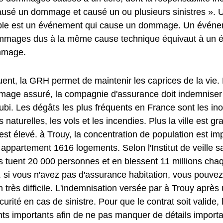
a causé un dommage et causé un ou plusieurs sinistres »
e est un événement qui cause un dommage. Un événem
mmages dus à la même cause technique équivaut à un 
mmage.
ent, la GRH permet de maintenir les caprices de la vie.
age assuré, la compagnie d'assurance doit indemniser l
i. Les dégâts les plus fréquents en France sont les ino
 naturelles, les vols et les incendies. Plus la ville est g
est élevé. à Trouy, la concentration de population est im
ppartement 1616 logements. Selon l'Institut de veille sa
 tuent 20 000 personnes et en blessent 11 millions cha
 si vous n'avez pas d'assurance habitation, vous pouvez
n très difficile. L'indemnisation versée par à Trouy après
urité en cas de sinistre. Pour que le contrat soit valide, l
nts importants afin de ne pas manquer de détails importa