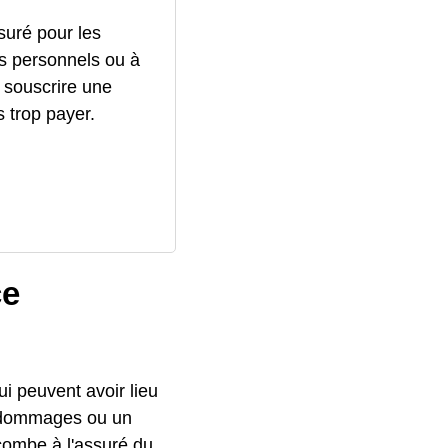
ssuré pour les
s personnels ou à
 souscrire une
 trop payer.
ce
ui peuvent avoir lieu
s dommages ou un
combe à l'assuré du