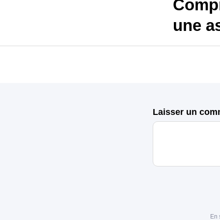
Compr
une a
Laisser un com
En 