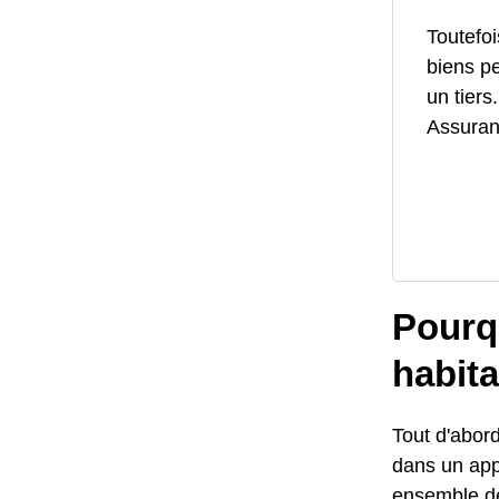
Toutefoi
biens p
un tiers
Assuranc
Pourq
habita
Tout d'abord
dans un ap
ensemble de