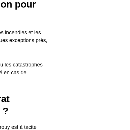
ion pour
es incendies et les
ques exceptions près,
ou les catastrophes
sé en cas de
rat
 ?
ouy est à tacite