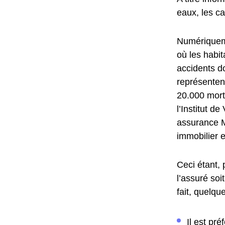
eaux, les ca
Numériqueme
où les habi
accidents do
représentent
20.000 mort
l’Institut d
assurance M
immobilier e
Ceci étant, 
l’assuré soi
fait, quelqu
Il est pr