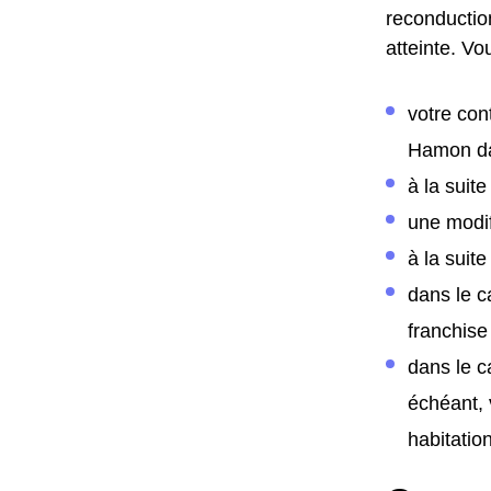
reconductio
atteinte. Vo
votre con
Hamon da
à la suit
une modif
à la suite
dans le c
franchise
dans le c
échéant, 
habitation