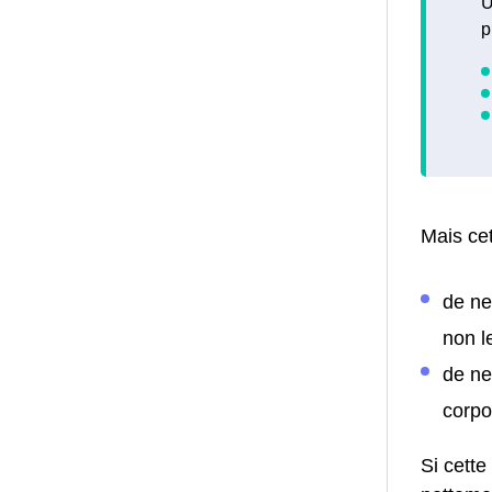
U
p
Mais cet
de ne
non l
de ne
corpo
Si cette