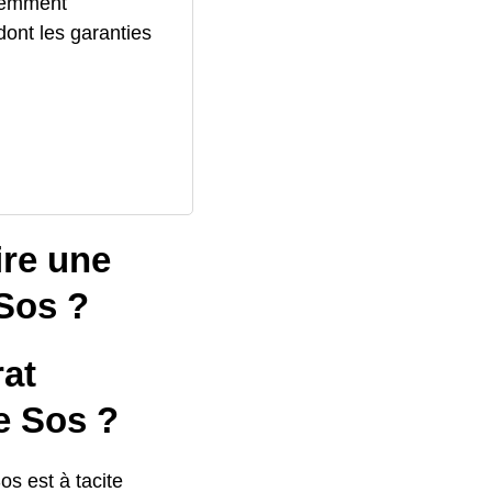
quemment
ont les garanties
ire une
 Sos ?
rat
e Sos ?
os est à tacite