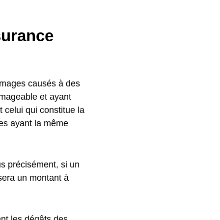
surance
ommages causés à des
ommageable et ayant
celui qui constitue la
es ayant la même
us précisément, si un
rsera un montant à
nent les dégâts des