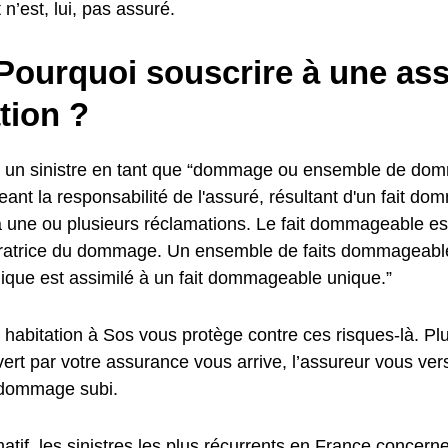
 n’est, lui, pas assuré.
 Pourquoi souscrire à une as
tion ?
nit un sinistre en tant que “dommage ou ensemble de d
eant la responsabilité de l'assuré, résultant d'un fait d
 une ou plusieurs réclamations. Le fait dommageable est 
ratrice du dommage. Un ensemble de faits dommageabl
ique est assimilé à un fait dommageable unique.”
 habitation à Sos vous protège contre ces risques-là. Pl
vert par votre assurance vous arrive, l’assureur vous ve
 dommage subi.
rmatif, les sinistres les plus récurrents en France concer