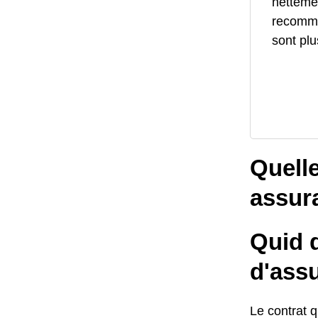
netteme
recomma
sont plu
Quelle
assur
Quid d
d'assu
Le contrat q