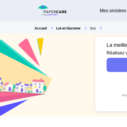
Mes sinistres
Accueil
Lot-et-Garonne
Sos
La meill
Réalisez 
Ann