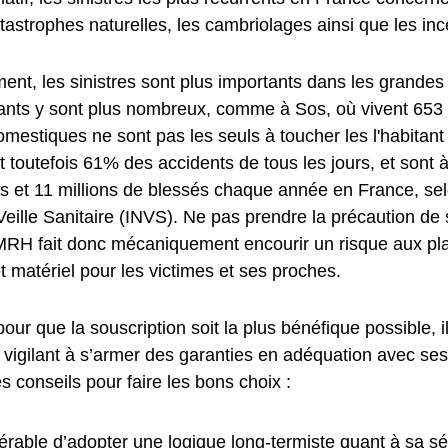
tastrophes naturelles, les cambriolages ainsi que les inc
nt, les sinistres sont plus importants dans les grandes 
tants y sont plus nombreux, comme à Sos, où vivent 653 h
mestiques ne sont pas les seuls à toucher les l'habitant 
 toutefois 61% des accidents de tous les jours, et sont à
s et 11 millions de blessés chaque année en France, se
e Veille Sanitaire (INVS). Ne pas prendre la précaution de
RH fait donc mécaniquement encourir un risque aux plan
t matériel pour les victimes et ses proches.
pour que la souscription soit la plus bénéfique possible, i
t vigilant à s’armer des garanties en adéquation avec ses
es conseils pour faire les bons choix :
éférable d’adopter une logique long-termiste quant à sa sé