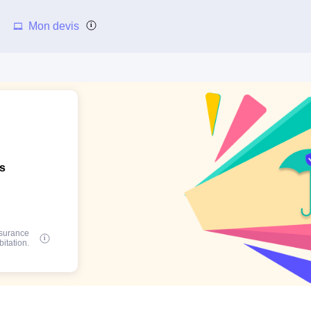
Mon devis
ns
ssurance
bitation.