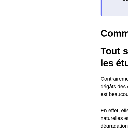
Comme
Tout s
les ét
Contraireme
dégâts des e
est beaucou
En effet, el
naturelles 
dégradation 