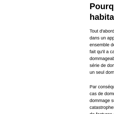
Pourq
habita
Tout d'abord
dans un ap
ensemble de
fait qu'il 
dommageabl
série de do
un seul do
Par conséqu
cas de domm
dommage sub
catastrophes