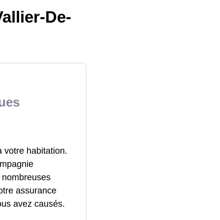
allier-De-
ques
votre habitation.
compagnie
de nombreuses
votre assurance
vous avez causés.