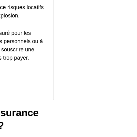
ce risques locatifs
xplosion.
ssuré pour les
s personnels ou à
 souscrire une
 trop payer.
ssurance
?