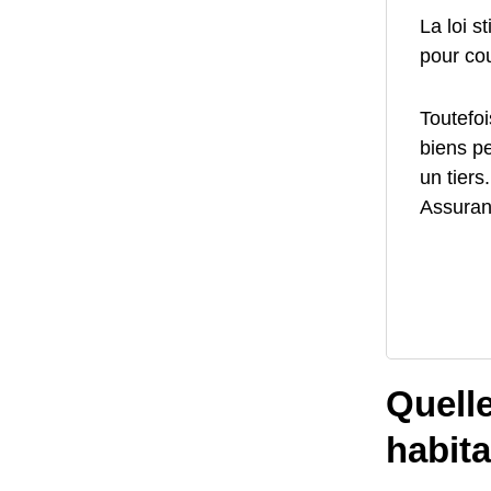
La loi s
pour cou
Toutefoi
biens p
un tiers
Assuranc
Quelle
habita