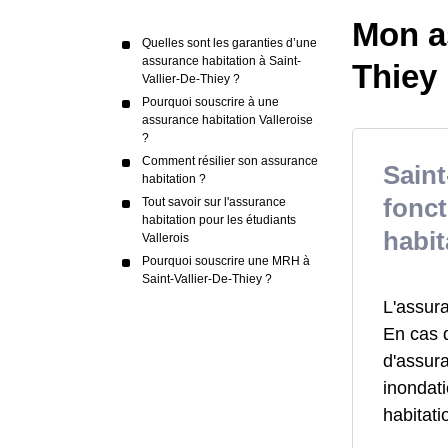
Mon as
Quelles sont les garanties d’une
assurance habitation à Saint-
Thiey
Vallier-De-Thiey ?
Pourquoi souscrire à une
assurance habitation Valleroise
?
Comment résilier son assurance
Saint
habitation ?
fonc
Tout savoir sur l'assurance
habitation pour les étudiants
habit
Vallerois
Pourquoi souscrire une MRH à
Saint-Vallier-De-Thiey ?
L'assur
En cas 
d'assur
inondati
habitati