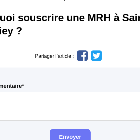
oi souscrire une MRH à Saint
iey ?
Partager l’article :
mentaire*
Envoyer