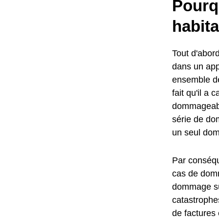
Pourq
habita
Tout d'abord
dans un ap
ensemble de
fait qu'il 
dommageabl
série de do
un seul do
Par conséqu
cas de domm
dommage sub
catastrophes
de factures 