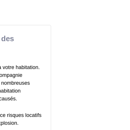
 des
votre habitation.
 compagnie
de nombreuses
abitation
 causés.
ce risques locatifs
xplosion.