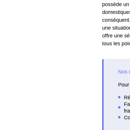
possède un a
domestiques
conséquent,
une situatio
offre une séc
tous les poi
Pour 