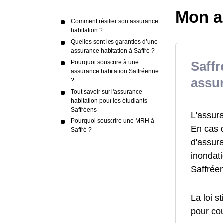
Mon a
Comment résilier son assurance
habitation ?
Quelles sont les garanties d’une
assurance habitation à Saffré ?
Pourquoi souscrire à une
Saffr
assurance habitation Saffréenne
assur
?
Tout savoir sur l'assurance
habitation pour les étudiants
Saffréens
L'assur
Pourquoi souscrire une MRH à
En cas 
Saffré ?
d'assur
inondati
Saffrée
La loi s
pour cou