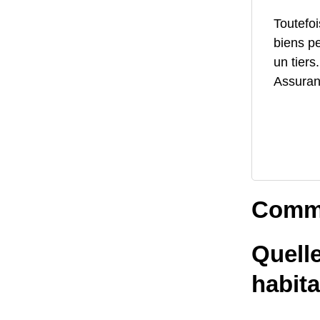
Toutefoi
biens p
un tiers
Assuranc
Comme
Quelle
habita