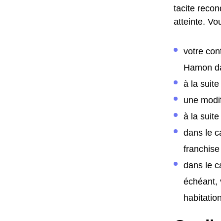
tacite reco
atteinte. Vo
votre con
Hamon da
à la suit
une modif
à la suite
dans le c
franchise
dans le c
échéant, 
habitation