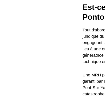
Est-c
Ponto
Tout d'abord
juridique d
engageant l
lieu à une o
génératric
technique e
Une MRH per
garanti par 
Pont-Sur-Yo
catastrophes