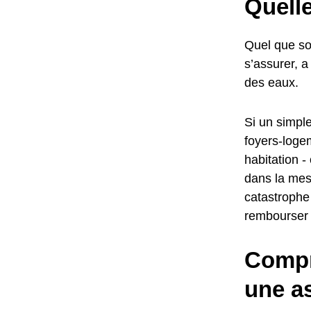
Quelle
Quel que soi
s’assurer, a
des eaux.
Si un simple
foyers-logem
habitation -
dans la mes
catastrophe
rembourser 
Compr
une a