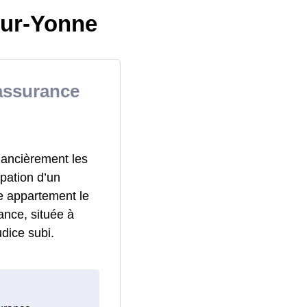
Sur-Yonne
assurance
nancièrement les
pation d’un
e appartement le
ance, située à
dice subi.