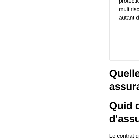
protecti
multiris
autant d
Quelle
assur
Quid d
d'assu
Le contrat 