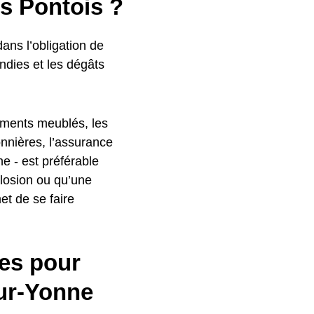
ts Pontois ?
dans l’obligation de
ndies et les dégâts
tements meublés, les
onnières, l’assurance
ne - est préférable
plosion ou qu’une
et de se faire
es pour
Sur-Yonne