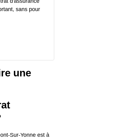
trat d'assurance
ortant, sans pour
ire une
rat
?
Pont-Sur-Yonne est à