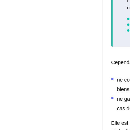
L
r
Cependa
ne co
biens
ne ga
cas d
Elle est