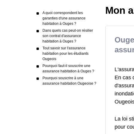
Mon a
A quoi correspondent les
garanties d'une assurance
habitation à Ouges ?
Dans quels cas peut-on résilier
son contrat d'assurance
Ouges
habitation à Ouges ?
assur
Tout savoir sur l'assurance
habitation pour les étudiants
Ougeois
Pourquoi faut-il souscrire une
L'assur
assurance habitation à Ouges ?
En cas 
Pourquoi souscrire à une
assurance habitation Ougeoise ?
d'assur
inondat
Ougeois
La loi s
pour cou