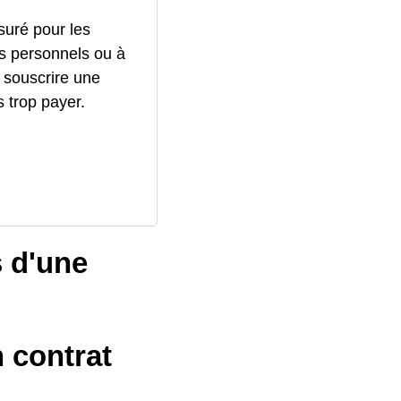
ssuré pour les
s personnels ou à
 souscrire une
 trop payer.
s d'une
n contrat