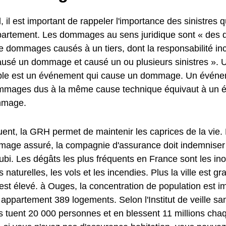
, il est important de rappeler l'importance des sinistres q
partement. Les dommages au sens juridique sont « de
 dommages causés à un tiers, dont la responsabilité in
a causé un dommage et causé un ou plusieurs sinistres »
e est un événement qui cause un dommage. Un événem
mmages dus à la même cause technique équivaut à un 
mmage.
ent, la GRH permet de maintenir les caprices de la vie.
age assuré, la compagnie d'assurance doit indemniser l
i. Les dégâts les plus fréquents en France sont les ino
 naturelles, les vols et les incendies. Plus la ville est g
 est élevé. à Ouges, la concentration de population est 
ppartement 389 logements. Selon l'Institut de veille sani
 tuent 20 000 personnes et en blessent 11 millions cha