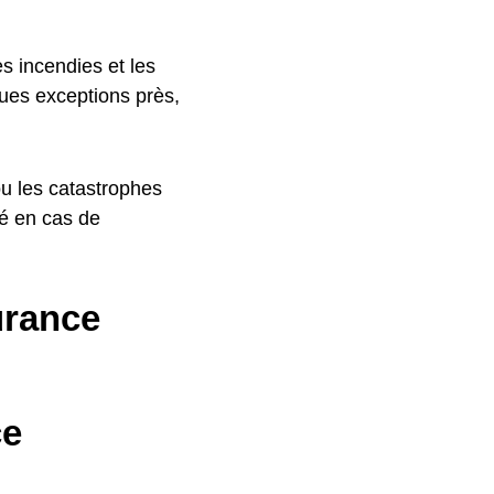
es incendies et les
ques exceptions près,
ou les catastrophes
sé en cas de
urance
ce