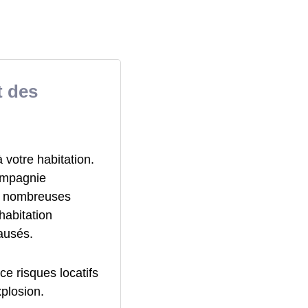
t des
votre habitation.
ompagnie
de nombreuses
habitation
ausés.
ce risques locatifs
xplosion.