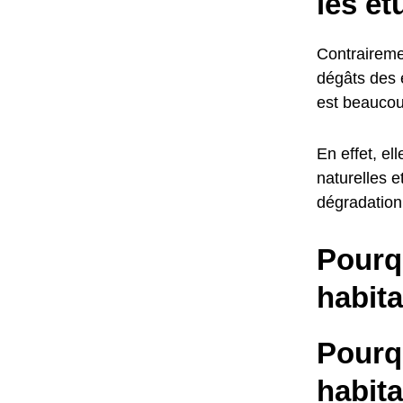
les é
Contraireme
dégâts des e
est beaucou
En effet, el
naturelles 
dégradation 
Pourqu
habit
Pourq
habit