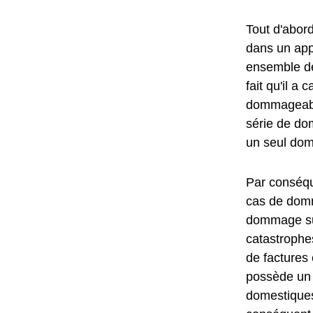
Tout d'abord
dans un ap
ensemble de
fait qu'il 
dommageabl
série de do
un seul do
Par conséqu
cas de domm
dommage sub
catastrophes
de factures
possède un a
domestiques