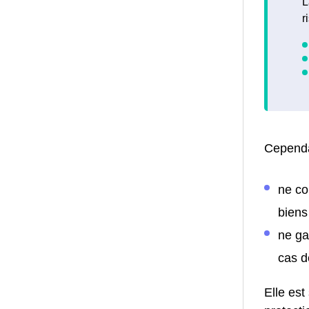
L
r
Cependa
ne co
biens
ne ga
cas d
Elle est