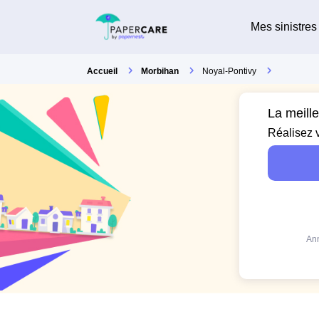
Mes sinistres
Accueil
Morbihan
Noyal-Pontivy
La meill
Réalisez 
Ann