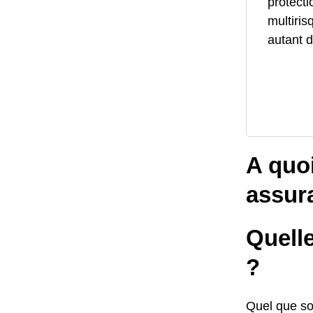
protecti
multiris
autant d
A quo
assur
Quelle
?
Quel que soi