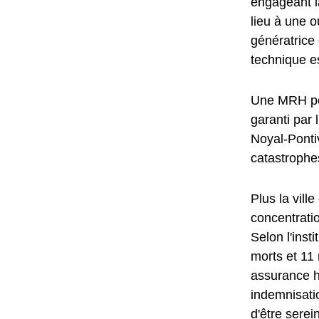
engageant l
lieu à une o
génératric
technique e
Une MRH per
garanti par 
Noyal-Pontiv
catastrophes
Plus la vill
concentrati
Selon l'inst
morts et 11 
assurance ha
indemnisati
d'être serei