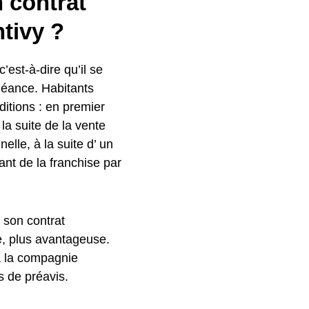
n contrat
tivy ?
c’est-à-dire qu’il se
héance. Habitants
ditions : en premier
a suite de la vente
elle, à la suite d’ un
ant de la franchise par
r son contrat
e, plus avantageuse.
 à la compagnie
s de préavis.