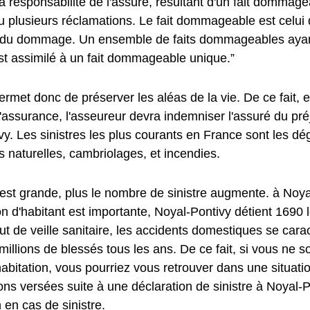
a responsabilité de l'assuré, résultant d'un fait dommag
u plusieurs réclamations. Le fait dommageable est celui 
e du dommage. Un ensemble de faits dommageables aya
st assimilé à un fait dommageable unique.”
met donc de préserver les aléas de la vie. De ce fait, e
l'assurance, l'asseureur devra indemniser l'assuré du préj
y. Les sinistres les plus courants en France sont les dé
 naturelles, cambriolages, et incendies.
e est grande, plus le nombre de sinistre augmente. à Noya
on d'habitant est importante, Noyal-Pontivy détient 169
itut de veille sanitaire, les accidents domestiques se car
millions de blessés tous les ans. De ce fait, si vous ne 
bitation, vous pourriez vous retrouver dans une situation 
ons versées suite à une déclaration de sinistre à Noyal-
n en cas de sinistre.