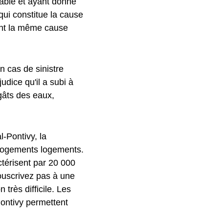
eable et ayant donné
qui constitue la cause
nt la même cause
n cas de sinistre
udice qu'il a subi à
gâts des eaux,
l-Pontivy, la
0 logements logements.
actérisent par 20 000
souscrivez pas à une
très difficile. Les
Pontivy permettent