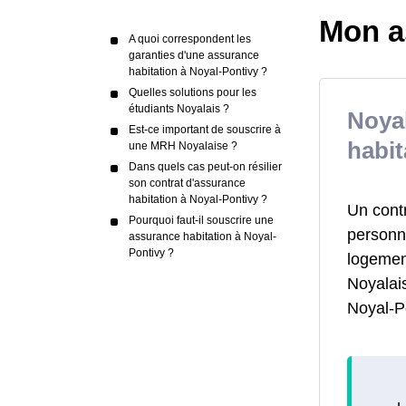
Mon a
A quoi correspondent les
garanties d'une assurance
habitation à Noyal-Pontivy ?
Quelles solutions pour les
étudiants Noyalais ?
Noya
Est-ce important de souscrire à
habit
une MRH Noyalaise ?
Dans quels cas peut-on résilier
son contrat d'assurance
habitation à Noyal-Pontivy ?
Un cont
Pourquoi faut-il souscrire une
personne
assurance habitation à Noyal-
Pontivy ?
logemen
Noyalais
Noyal-Po