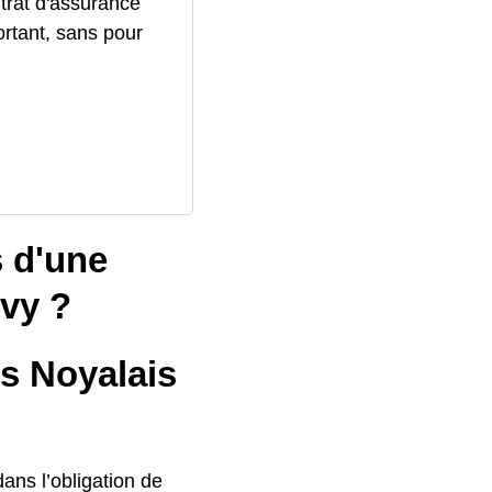
trat d'assurance
ortant, sans pour
s d'une
ivy ?
ts Noyalais
dans l’obligation de