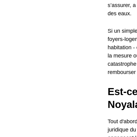
s’assurer, a
des eaux.
Si un simple
foyers-logem
habitation -
la mesure o
catastrophe
rembourser 
Est-c
Noyal
Tout d'abord
juridique d