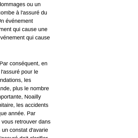
s dommages ou un
combe à l'assuré du
. Un événement
ent qui cause une
événement qui cause
 Par conséquent, en
'assuré pour le
ndations, les
rande, plus le nombre
mportante, Noailly
taire, les accidents
que année. Par
 vous retrouver dans
s un constat d'avarie