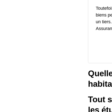
Toutefoi
biens p
un tiers
Assuranc
Quelle
habita
Tout s
les ét