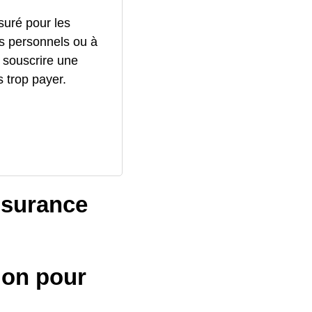
ssuré pour les
s personnels ou à
 souscrire une
 trop payer.
ssurance
ion pour