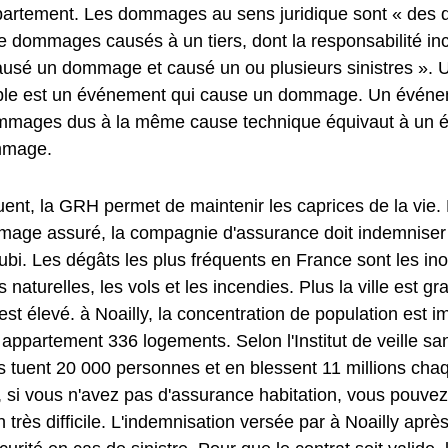
partement. Les dommages au sens juridique sont « de
 dommages causés à un tiers, dont la responsabilité in
a causé un dommage et causé un ou plusieurs sinistres »
e est un événement qui cause un dommage. Un événem
mmages dus à la même cause technique équivaut à un 
mmage.
ent, la GRH permet de maintenir les caprices de la vie.
age assuré, la compagnie d'assurance doit indemniser l
i. Les dégâts les plus fréquents en France sont les ino
 naturelles, les vols et les incendies. Plus la ville est g
est élevé. à Noailly, la concentration de population est i
ppartement 336 logements. Selon l'Institut de veille sani
 tuent 20 000 personnes et en blessent 11 millions cha
 si vous n'avez pas d'assurance habitation, vous pouvez
n très difficile. L'indemnisation versée par à Noailly aprè