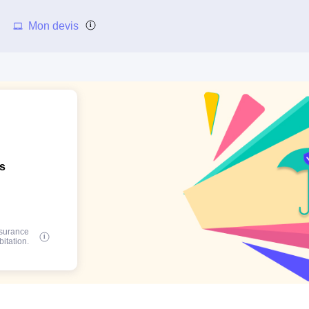
Mon devis
ns
ssurance
bitation.