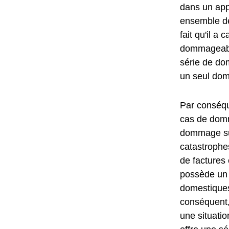
dans un ap
ensemble de
fait qu'il 
dommageabl
série de do
un seul do
Par conséqu
cas de domm
dommage sub
catastrophes
de factures 
possède un a
domestiques
conséquent,
une situatio