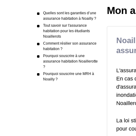
Mon a
Quelles sont les garanties d’une
assurance habitation à Noailly ?
Tout savoir sur l'assurance
habitation pour les étudiants
Noaillerots
Noail
Comment résilier son assurance
assur
habitation ?
Pourquoi souscrire à une
assurance habitation Noaillerotte
?
L'assur
Pourquoi souscrire une MRH à
En cas 
Noailly ?
d'assur
inondati
Noailler
La loi s
pour cou