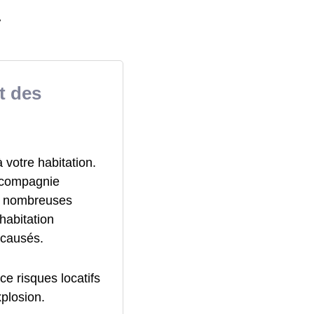
y
t des
votre habitation.
a compagnie
de nombreuses
habitation
 causés.
ce risques locatifs
xplosion.