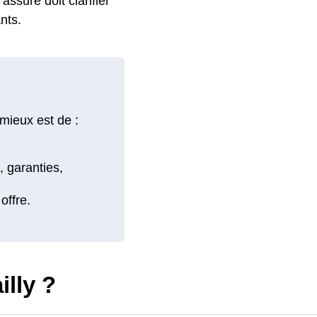
'assuré doit clarifier
nts.
 mieux est de :
lly ?