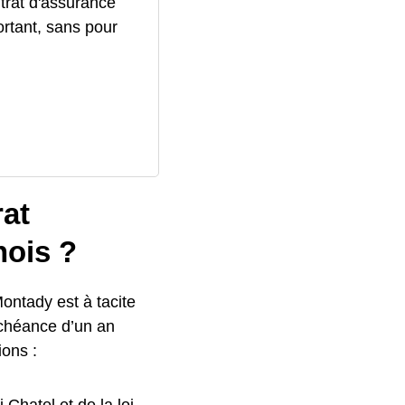
trat d'assurance
ortant, sans pour
rat
nois ?
ontady est à tacite
échéance d’un an
ions :
Chatel et de la loi