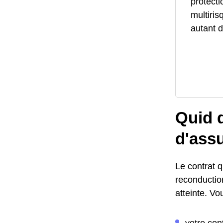
protecti
multiris
autant d
Quid d
d'ass
Le contrat q
reconductio
atteinte. Vo
votre con