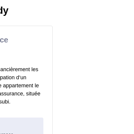
dy
ce
nancièrement les
pation d’un
e appartement le
assurance, située
subi.