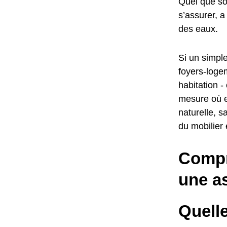
Quel que soi
s’assurer, a
des eaux.
Si un simple
foyers-logem
habitation -
mesure où e
naturelle, s
du mobilier
Compr
une a
Quelle