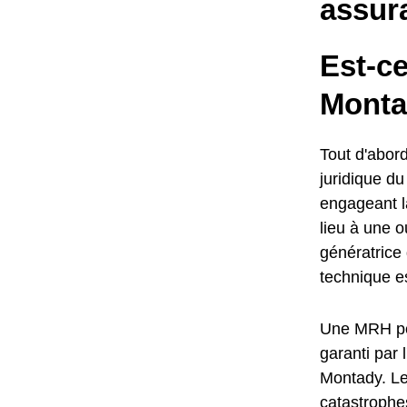
assur
Est-c
Monta
Tout d'abord
juridique d
engageant l
lieu à une o
génératric
technique e
Une MRH per
garanti par 
Montady. Le
catastrophes