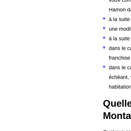
Hamon da
à la suit
une modif
à la suite
dans le c
franchise
dans le c
échéant, 
habitation
Quelle
Monta