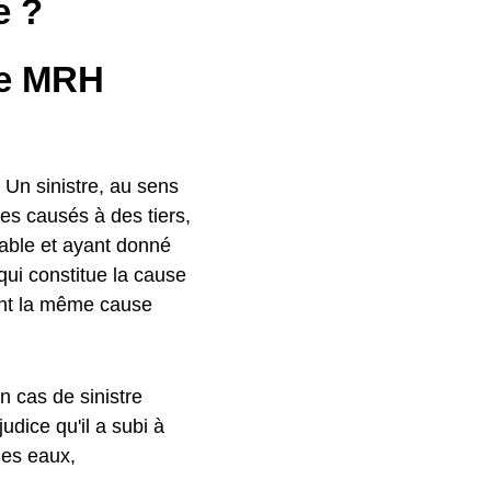
e ?
ne MRH
. Un sinistre, au sens
s causés à des tiers,
eable et ayant donné
qui constitue la cause
nt la même cause
n cas de sinistre
udice qu'il a subi à
des eaux,