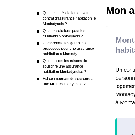
Mon a
Quid de la résiliation de votre
contrat d'assurance habitation le
Montadynois ?
Quelles solutions pour les
étudiants Montadynois ?
Mont
Comprendre les garanties
habit
proposées pour une assurance
habitation à Montady
Quelles sont les raisons de
souscrire une assurance
Un cont
habitation Montadynoise ?
personne
Est-ce important de souscrire à
une MRH Montadynoise ?
logemen
Montadyn
à Monta