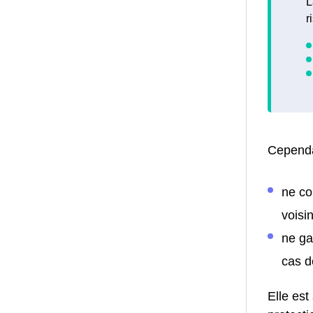
L
r
Cependa
ne co
voisin
ne ga
cas d
Elle est