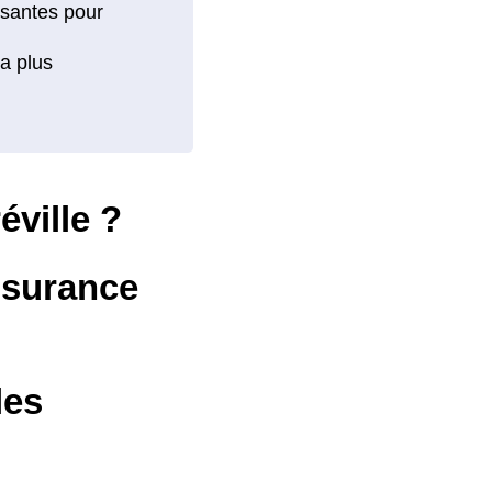
ville ?
ssurance
les