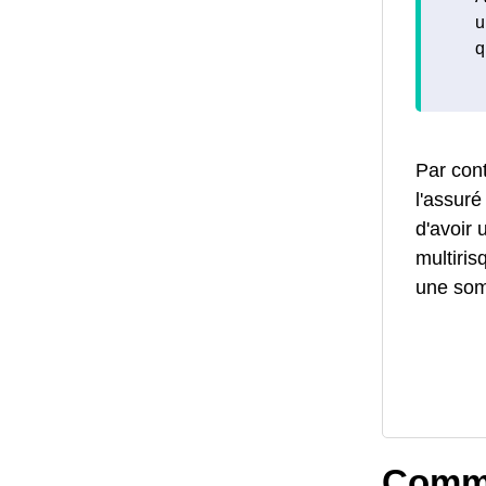
u
q
Par cont
l'assur
d'avoir 
multiri
une so
Comme