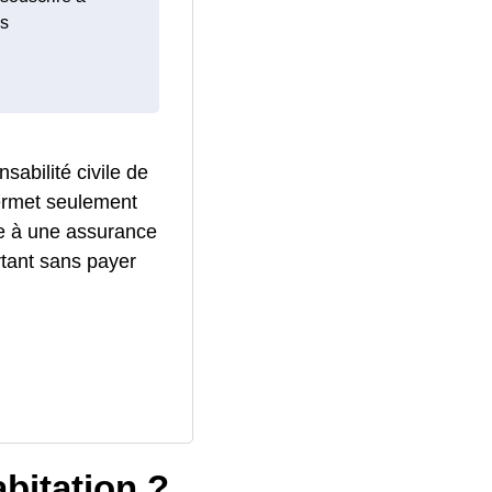
ls
sabilité civile de
permet seulement
ire à une assurance
rtant sans payer
bitation ?