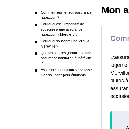
Mon a
Comment résilier son assurance
habitation ?
Pourquoi est-il important de
souscrire à une assurance
habitation à Méréville ?
Comm
Pourquoi souscrire une MRH à
Méréville ?
Quelles sont les garanties d’une
L'assura
assurance habitation à Méréville
?
logement
Assurance habitation Mervilloise
Mervillo
: les solutions pour étudiants.
pluies à
assuranc
occasio
A