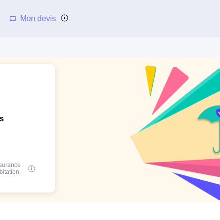
Mon devis
ns
ssurance
bitation.