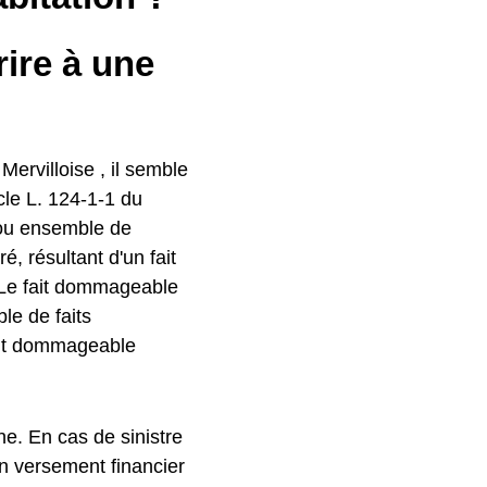
rire à une
ervilloise , il semble
icle L. 124-1-1 du
 ou ensemble de
, résultant d'un fait
 Le fait dommageable
le de faits
ait dommageable
ne. En cas de sinistre
un versement financier