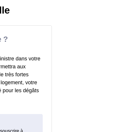
lle
 ?
inistre dans votre
rmettra aux
e très fortes
 logement, votre
é pour les dégâts
 souscrire à