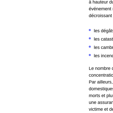
à hauteur du
événement re
décroissant 
les dégât
les catas
les cambr
les incen
Le nombre d
concentratio
Par ailleurs
domestiques
morts et plu
une assuranc
victime et d