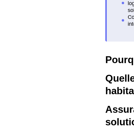
Pourq
Quelle
habita
Assura
soluti