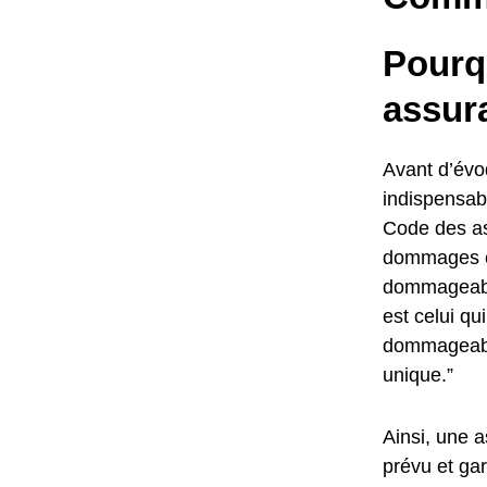
Pourqu
assura
Avant d’évoq
indispensabl
Code des as
dommages cau
dommageable
est celui q
dommageable
unique.”
Ainsi, une a
prévu et gar