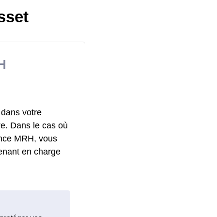
sset
H
 dans votre
re. Dans le cas où
rance MRH, vous
enant en charge