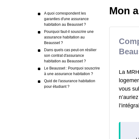
Mon a
A quoi correspondent les
garanties d'une assurance
habitation au Beausset ?
Pourquoi faut-il souscrire une
assurance habitation au
Comp
Beausset ?
Beau
Dans quels cas peut-on résilier
son contrat d'assurance
habitation au Beausset ?
Le Beausset : Pourquoi souscrire
La MRH a
à une assurance habitation ?
logement
Quid de l'assurance habitation
pour étudiant ?
vous su
n’aurie
l’intégr