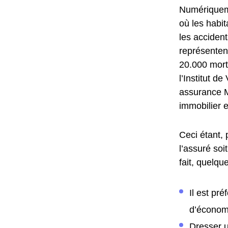
Numériqueme
où les habi
les accident
représentent
20.000 mort
l’Institut d
assurance M
immobilier e
Ceci étant, 
l’assuré soi
fait, quelqu
Il est pr
d’économi
Dresser u