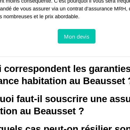
nt moins conséquente. C’est pourquoi il vous sera fré
ndé de vous assurer via un contrat d’assurance MRH, d
s nombreuses et le prix abordable.
i correspondent les garantie
ance habitation au Beausset 
oi faut-il souscrire une ass
ation au Beausset ?
uels cas peut-on résilier so