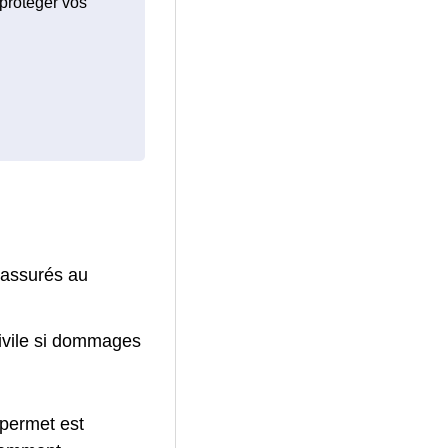
 protéger vos
 assurés au
civile si dommages
 permet est