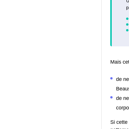
U
p
Mais cet
de ne
Beaus
de ne
corpo
Si cette