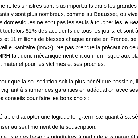
nt, les sinistres sont plus importants dans les grandes 
tants y sont plus nombreux, comme au Beausset, où viven
s domestiques ne sont pas les seuls à toucher les le Bea
 toutefois 61% des accidents de tous les jours, et sont à
s et 11 millions de blessés chaque année en France, se
e Veille Sanitaire (INVS). Ne pas prendre la précaution de
RH fait donc mécaniquement encourir un risque aux plan
t matériel pour les victimes et ses proches.
pour que la souscription soit la plus bénéfique possible, i
t vigilant à s’armer des garanties en adéquation avec ses
es conseils pour faire les bons choix :
éférable d’adopter une logique long-termiste quant à sa sé
ser au seul moment de la souscription.
ne liste des besoins prioritaires à partir de vos paramètr