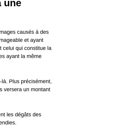
à une
ommages causés à des
ommageable et ayant
celui qui constitue la
es ayant la même
-là. Plus précisément,
ous versera un montant
nent les dégâts des
endies.