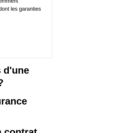
quemment
ont les garanties
s d'une
?
urance
n contrat