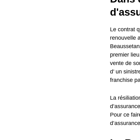
d'ass
Le contrat qu
renouvelle 
Beaussetans,
premier lie
vente de son
d’ un sinist
franchise p
La résiliati
d’assurance
Pour ce fair
d’assurance 