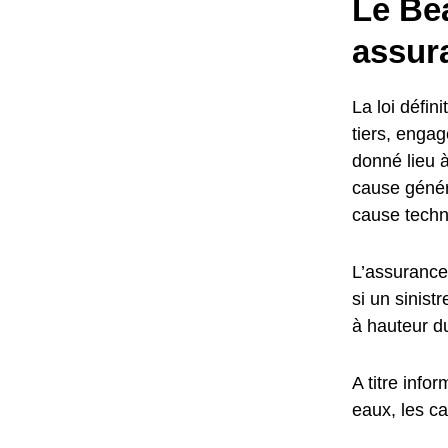
Le Be
assur
La loi défi
tiers, engag
donné lieu à
cause géné
cause techn
L’assurance
si un sinist
à hauteur 
A titre info
eaux, les ca