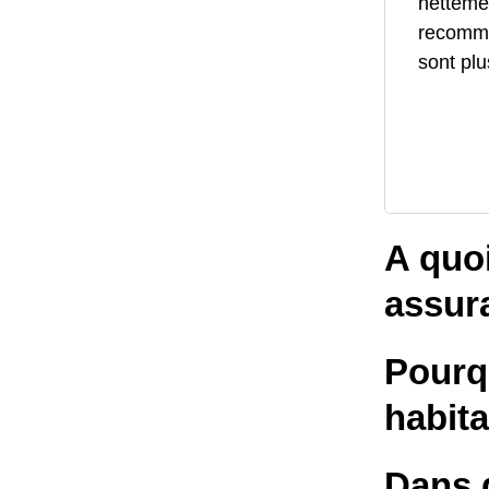
netteme
recomma
sont plu
A quo
assur
Pourqu
habit
Dans q