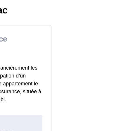
ac
ce
nancièrement les
pation d’un
e appartement le
ssurance, située à
bi.