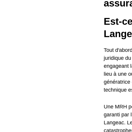
assur
Est-c
Lange
Tout d'abord
juridique d
engageant l
lieu à une o
génératric
technique e
Une MRH per
garanti par 
Langeac. Le
catastrophes