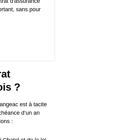
trat d'assurance
ortant, sans pour
rat
ois ?
angeac est à tacite
échéance d’un an
ions :
Chatel et de la loi