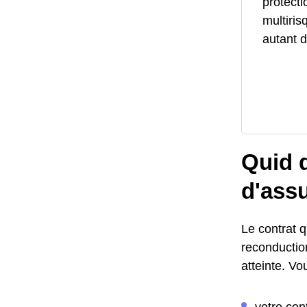
protecti
multiris
autant d
Quid d
d'ass
Le contrat q
reconductio
atteinte. Vo
votre con