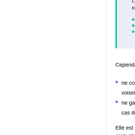
L
r
Cependa
ne co
voisin
ne ga
cas d
Elle est