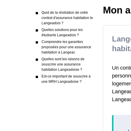
Mon a
Quid de la résiliation de votre
contrat d'assurance habitation le
Langeadois ?
Quelles solutions pour les
étudiants Langeadois ?
Lang
Comprendre les garanties
habit
proposées pour une assurance
habitation à Langeac
Quelles sont les raisons de
souscrire une assurance
Un cont
habitation Langeadoise ?
personne
Est-ce important de souscrire à
une MRH Langeadoise ?
logemen
Langeado
Langeac