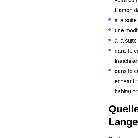
Hamon da
à la suit
une modif
à la suite
dans le c
franchise
dans le c
échéant, 
habitation
Quelle
Lange