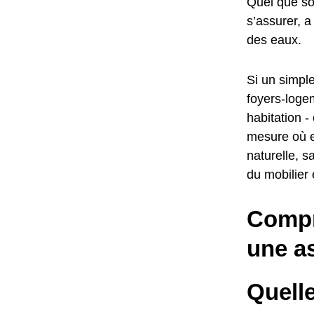
Quel que soi
s’assurer, a
des eaux.
Si un simple
foyers-logem
habitation -
mesure où e
naturelle, s
du mobilier
Compr
une a
Quelle