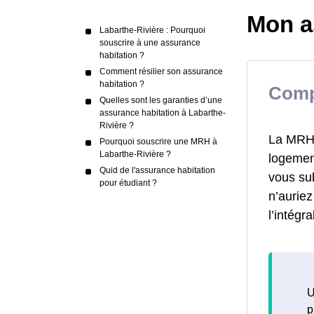
Mon a
Labarthe-Rivière : Pourquoi
souscrire à une assurance
habitation ?
Comment résilier son assurance
habitation ?
Comp
Quelles sont les garanties d’une
assurance habitation à Labarthe-
Rivière ?
La MRH a
Pourquoi souscrire une MRH à
Labarthe-Rivière ?
logement
Quid de l'assurance habitation
vous su
pour étudiant ?
n’aurie
l’intégr
U
p