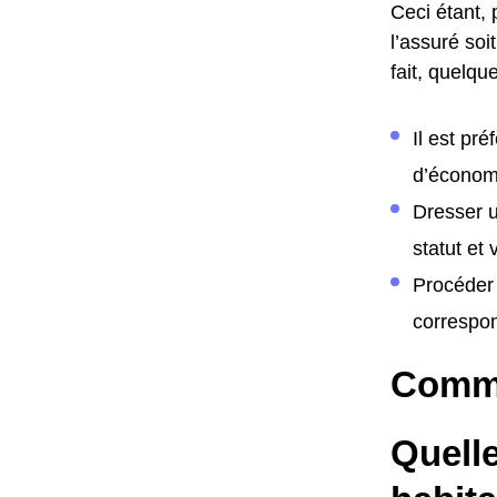
Ceci étant, 
l’assuré soi
fait, quelqu
Il est pr
d’économi
Dresser u
statut et
Procéder 
correspon
Comme
Quelle