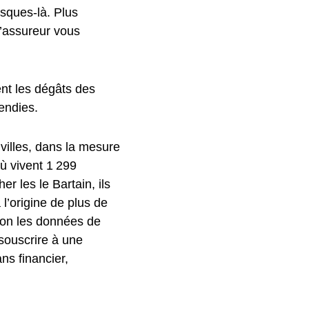
isques-là. Plus
l’assureur vous
nent les dégâts des
endies.
villes, dans la mesure
ù vivent 1 299
r les le Bartain, ils
 l’origine de plus de
lon les données de
 souscrire à une
s financier,