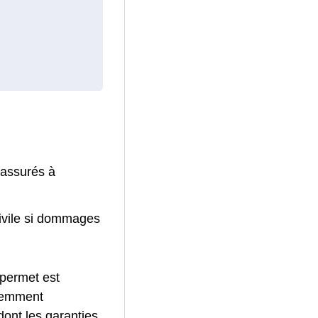
 assurés à
civile si dommages
 permet est
quemment
ont les garanties