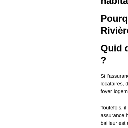
habita
Pourq
Rivièr
Quid d
?
Si l’assuran
locataires, 
foyer-logem
Toutefois, 
assurance ha
bailleur est