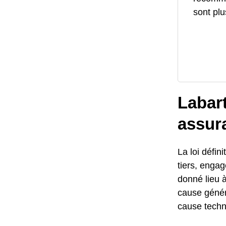
sont plu
Labart
assur
La loi défi
tiers, engag
donné lieu à
cause géné
cause techn