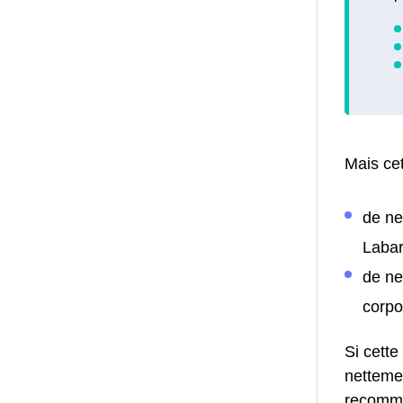
Mais cet
de ne
Labar
de ne
corpo
Si cette
netteme
recomma