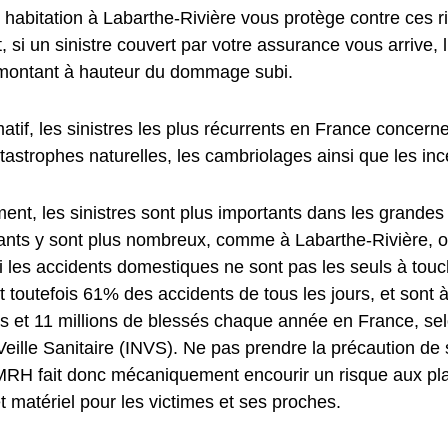
 habitation à Labarthe-Rivière vous protège contre ces r
 si un sinistre couvert par votre assurance vous arrive, 
montant à hauteur du dommage subi.
rmatif, les sinistres les plus récurrents en France concer
tastrophes naturelles, les cambriolages ainsi que les inc
nt, les sinistres sont plus importants dans les grandes 
tants y sont plus nombreux, comme à Labarthe-Rivière, o
i les accidents domestiques ne sont pas les seuls à touche
 toutefois 61% des accidents de tous les jours, et sont à
s et 11 millions de blessés chaque année en France, se
e Veille Sanitaire (INVS). Ne pas prendre la précaution de
RH fait donc mécaniquement encourir un risque aux plan
t matériel pour les victimes et ses proches.