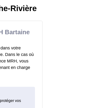
he-Rivière
H Bartaine
 dans votre
re. Dans le cas où
rance MRH, vous
enant en charge
 protéger vos