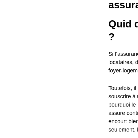
assur
Quid d
?
Si l’assuran
locataires, 
foyer-logem
Toutefois, 
souscrire à 
pourquoi le 
assure cont
encourt bien
seulement, l