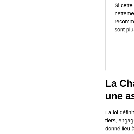
Si cette
netteme
recomma
sont plu
La Ch
une a
La loi défi
tiers, engag
donné lieu à