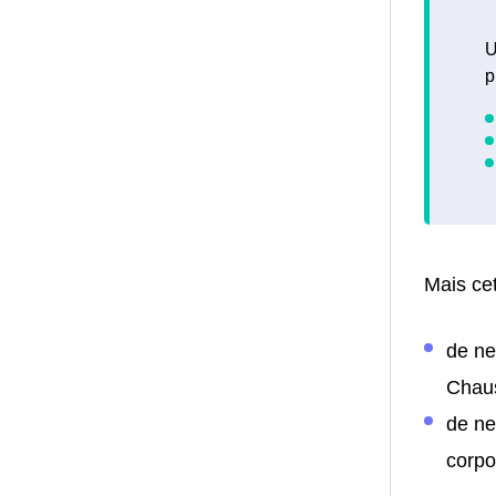
U
p
Mais cet
de ne
Chaus
de ne
corpo