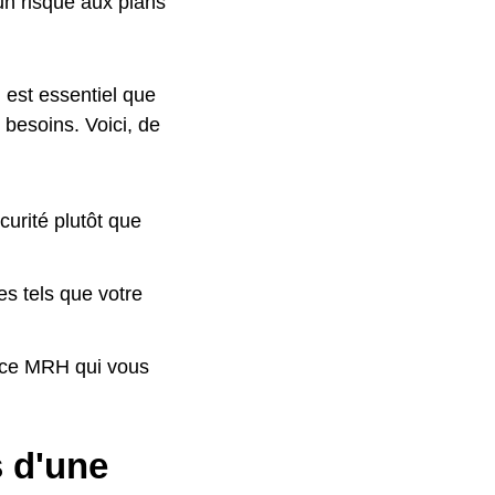
n risque aux plans
l est essentiel que
 besoins. Voici, de
curité plutôt que
es tels que votre
ance MRH qui vous
s d'une