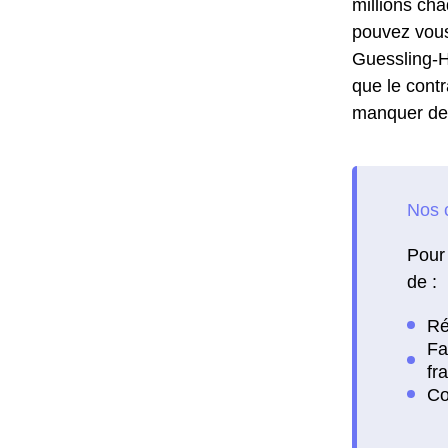
millions ch
pouvez vous 
Guessling-H
que le contr
manquer de 
Pour 
de :