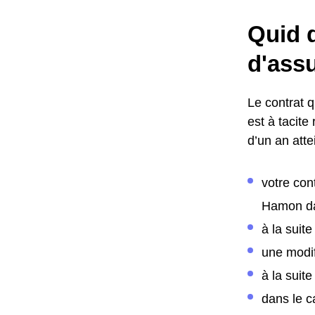
Quid d
d'assu
Le contrat 
est à tacit
d’un an atte
votre con
Hamon da
à la suit
une modif
à la suite
dans le c