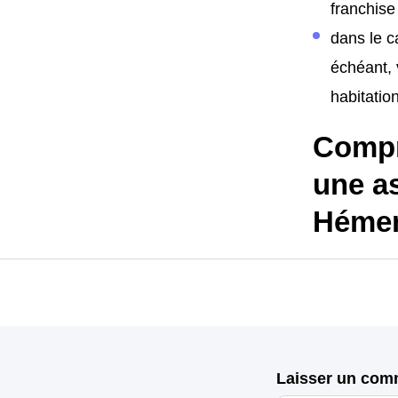
franchise
dans le c
échéant, 
habitation
Compr
une a
Hémer
Laisser un com