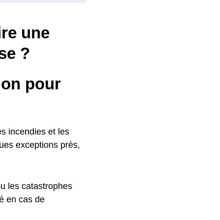
ire une
se ?
ion pour
es incendies et les
ques exceptions près,
ou les catastrophes
sé en cas de