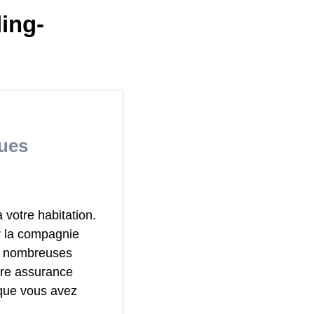
ing-
ques
votre habitation.
r la compagnie
de nombreuses
tre assurance
 que vous avez