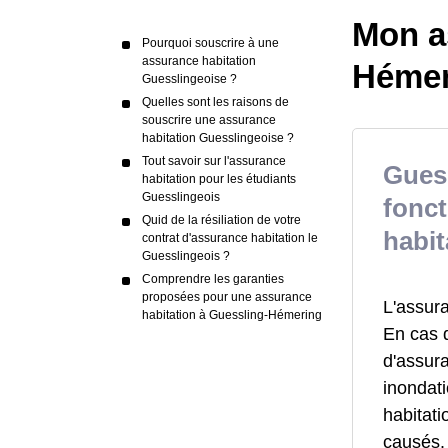
Mon a
Pourquoi souscrire à une
assurance habitation
Hémer
Guesslingeoise ?
Quelles sont les raisons de
souscrire une assurance
habitation Guesslingeoise ?
Tout savoir sur l'assurance
Guess
habitation pour les étudiants
Guesslingeois
fonc
Quid de la résiliation de votre
habit
contrat d'assurance habitation le
Guesslingeois ?
Comprendre les garanties
proposées pour une assurance
L'assur
habitation à Guessling-Hémering
En cas 
d'assur
inondat
habitat
causés.