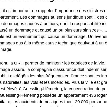
, il est important de rappeler l'importance des sinistres q
partement. Les dommages au sens juridique sont « de
 dommages causés à un tiers, dont la responsabilité in
a causé un dommage et causé un ou plusieurs sinistres »
e est un événement qui cause un dommage. Un événem
mmages dus à la même cause technique équivaut à un 
mmage.
ent, la GRH permet de maintenir les caprices de la vie.
age assuré, la compagnie d'assurance doit indemniser l
i. Les dégâts les plus fréquents en France sont les ino
 naturelles, les vols et les incendies. Plus la ville est g
 est élevé. à Guessling-Hémering, la concentration de po
 Guessling-Hémering possède un appartement 436 logemen
nitaire, les accidents domestiques tuent 20 000 personne