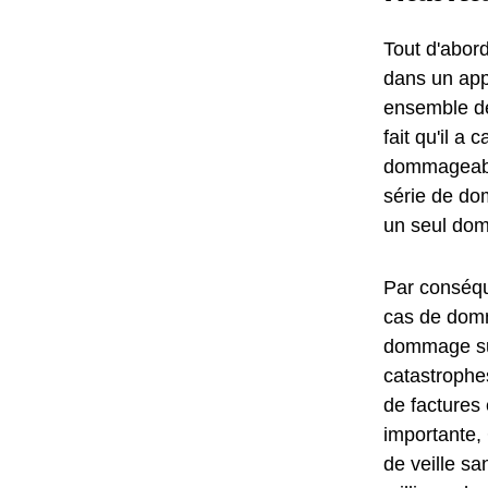
Tout d'abord
dans un ap
ensemble de
fait qu'il 
dommageabl
série de do
un seul do
Par conséqu
cas de domm
dommage sub
catastrophes
de factures
importante,
de veille sa