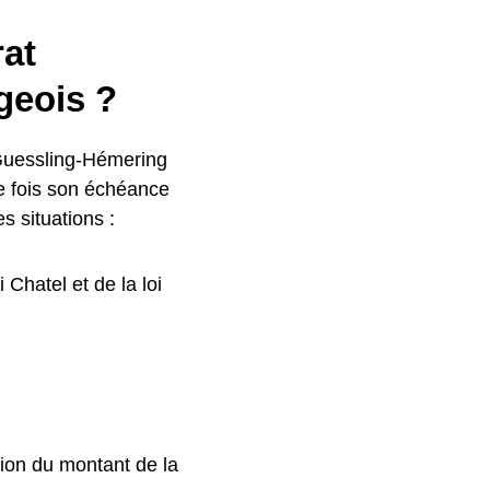
rat
geois ?
 Guessling-Hémering
ne fois son échéance
s situations :
Chatel et de la loi
tion du montant de la