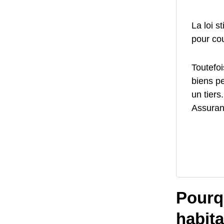
La loi s
pour cou
Toutefoi
biens p
un tiers
Assuranc
Pourq
habit