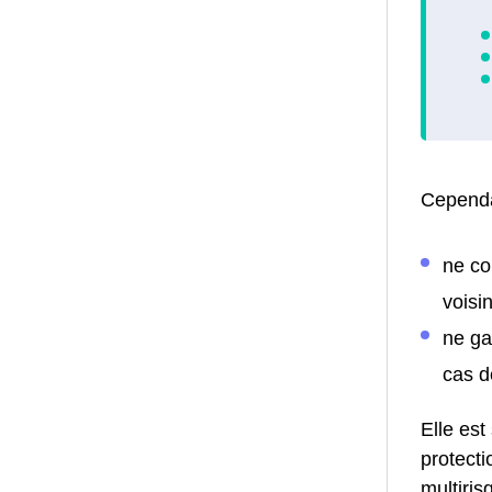
Cependa
ne co
voisin
ne ga
cas d
Elle est
protecti
multiris