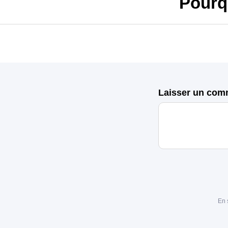
Pourq
Laisser un com
En 