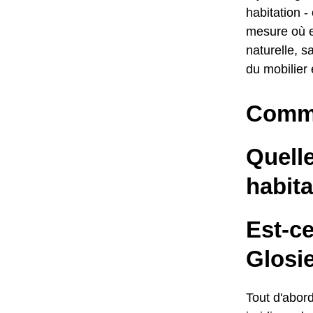
habitation -
mesure où e
naturelle, s
du mobilier
Comme
Quelle
habita
Est-c
Glosi
Tout d'abord