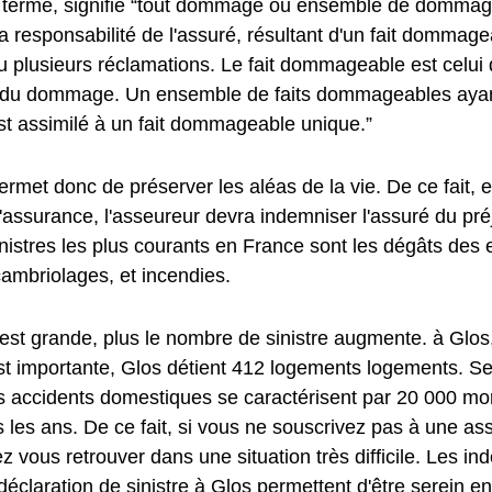
u terme, signifie “tout dommage ou ensemble de dommage
a responsabilité de l'assuré, résultant d'un fait dommag
u plusieurs réclamations. Le fait dommageable est celui 
e du dommage. Un ensemble de faits dommageables aya
st assimilé à un fait dommageable unique.”
met donc de préserver les aléas de la vie. De ce fait, e
l'assurance, l'asseureur devra indemniser l'assuré du préj
inistres les plus courants en France sont les dégâts des
cambriolages, et incendies.
e est grande, plus le nombre de sinistre augmente. à Glos
st importante, Glos détient 412 logements logements. Selon
es accidents domestiques se caractérisent par 20 000 mor
 les ans. De ce fait, si vous ne souscrivez pas à une as
z vous retrouver dans une situation très difficile. Les i
déclaration de sinistre à Glos permettent d'être serein en