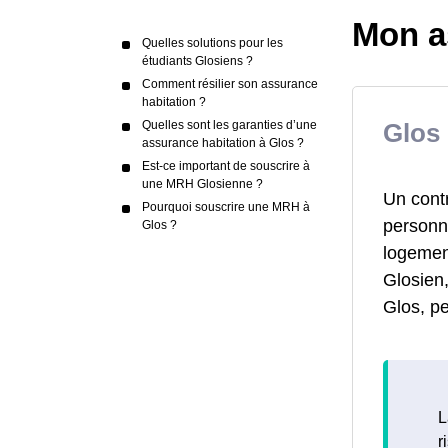
Mon a
Quelles solutions pour les
étudiants Glosiens ?
Comment résilier son assurance
habitation ?
Quelles sont les garanties d’une
Glos 
assurance habitation à Glos ?
Est-ce important de souscrire à
une MRH Glosienne ?
Un cont
Pourquoi souscrire une MRH à
personne
Glos ?
logemen
Glosien,
Glos, pe
L
r