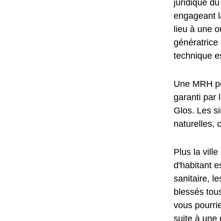
juridique d
engageant l
lieu à une o
génératric
technique e
Une MRH per
garanti par 
Glos. Les s
naturelles, 
Plus la vill
d'habitant e
sanitaire, l
blessés tous
vous pourrie
suite à une 