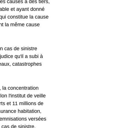
s causés à des tiers,
eable et ayant donné
qui constitue la cause
nt la même cause
n cas de sinistre
udice qu'il a subi à
 eaux, catastrophes
, la concentration
 l'institut de veille
ts et 11 millions de
surance habitation,
ndemnisations versées
 cas de sinistre.