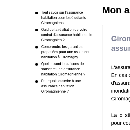
Mon a
Tout savoir sur l'assurance
habitation pour les étudiants
Giromagniens
Quid de la résiliation de votre
contrat d'assurance habitation le
Girom
Giromagnien ?
assur
Comprendre les garanties
proposées pour une assurance
habitation à Giromagny
Quelles sont les raisons de
L'assur
souscrire une assurance
En cas 
habitation Giromagnienne ?
Pourquoi souscrire à une
d'assur
assurance habitation
inondat
Giromagnienne ?
Giromag
La loi s
pour cou