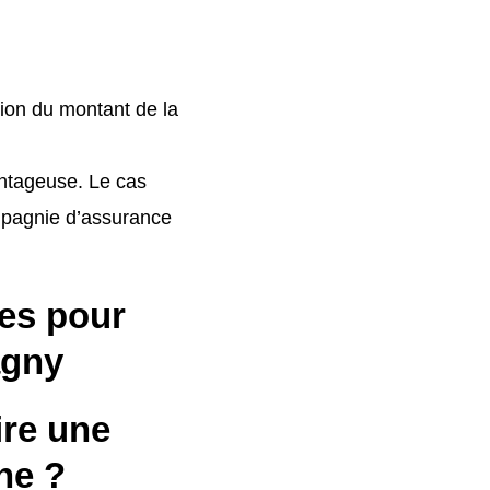
tion du montant de la
antageuse. Le cas
ompagnie d’assurance
es pour
agny
ire une
ne ?