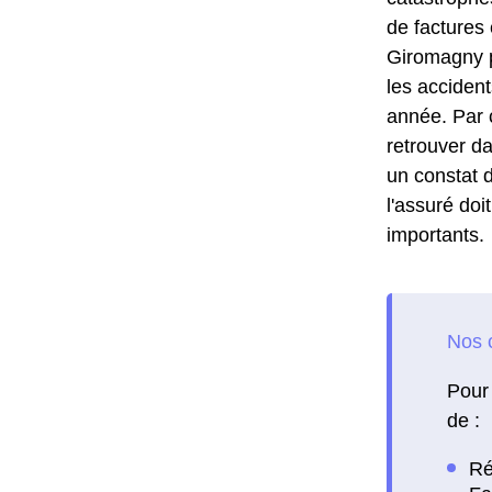
de factures 
Giromagny p
les acciden
année. Par 
retrouver da
un constat d
l'assuré doi
importants.
Pour 
de :