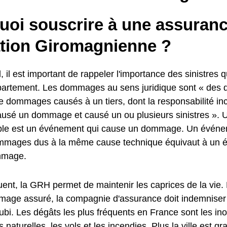
uoi souscrire à une assuran
ation Giromagnienne ?
, il est important de rappeler l'importance des sinistres q
partement. Les dommages au sens juridique sont « de
 dommages causés à un tiers, dont la responsabilité in
a causé un dommage et causé un ou plusieurs sinistres »
e est un événement qui cause un dommage. Un événem
mmages dus à la même cause technique équivaut à un 
mmage.
ent, la GRH permet de maintenir les caprices de la vie.
age assuré, la compagnie d'assurance doit indemniser l
i. Les dégâts les plus fréquents en France sont les ino
 naturelles, les vols et les incendies. Plus la ville est g