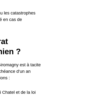
ou les catastrophes
sé en cas de
rat
nien ?
Giromagny est à tacite
échéance d’un an
ions :
Chatel et de la loi