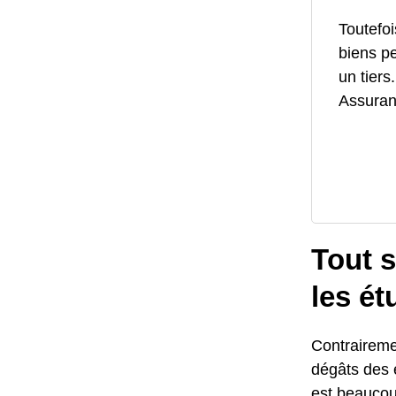
Toutefoi
biens p
un tiers
Assuranc
Tout s
les é
Contraireme
dégâts des e
est beaucou