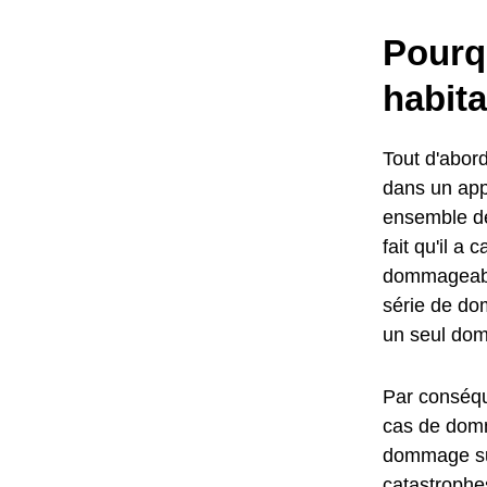
Pourq
habit
Tout d'abord
dans un ap
ensemble de
fait qu'il 
dommageabl
série de do
un seul do
Par conséqu
cas de domm
dommage sub
catastrophes