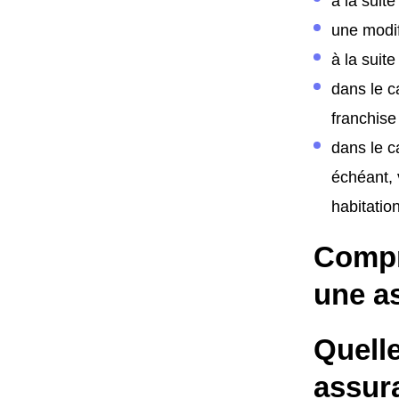
à la suit
une modif
à la suite
dans le c
franchise
dans le c
échéant, 
habitation
Compr
une a
Quelle
assur