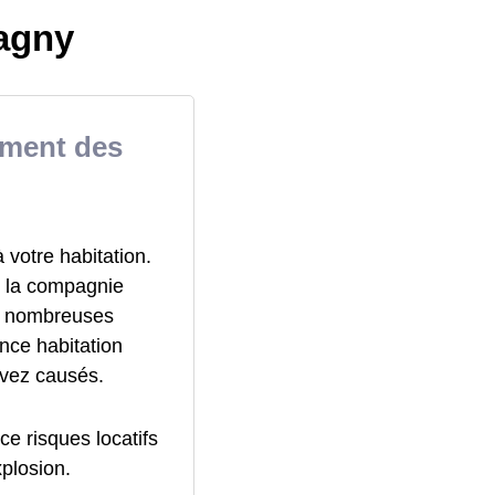
agny
ement des
votre habitation.
r la compagnie
de nombreuses
nce habitation
avez causés.
ce risques locatifs
xplosion.