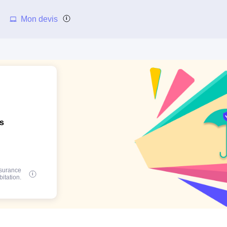
Mon devis
ns
ssurance
bitation.