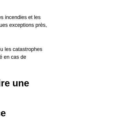
es incendies et les
ques exceptions près,
ou les catastrophes
sé en cas de
ire une
ce