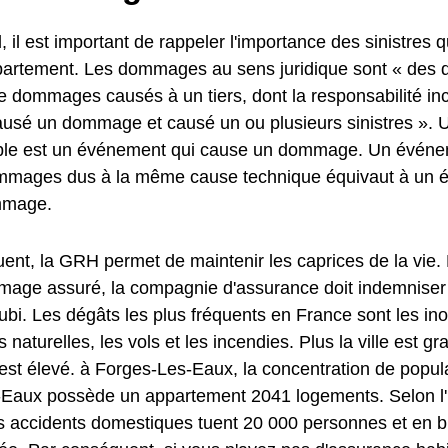
, il est important de rappeler l'importance des sinistres q
partement. Les dommages au sens juridique sont « de
 dommages causés à un tiers, dont la responsabilité in
a causé un dommage et causé un ou plusieurs sinistres »
e est un événement qui cause un dommage. Un événem
mmages dus à la même cause technique équivaut à un 
mmage.
ent, la GRH permet de maintenir les caprices de la vie.
age assuré, la compagnie d'assurance doit indemniser l
i. Les dégâts les plus fréquents en France sont les ino
 naturelles, les vols et les incendies. Plus la ville est g
est élevé. à Forges-Les-Eaux, la concentration de popula
Eaux possède un appartement 2041 logements. Selon l'Ins
les accidents domestiques tuent 20 000 personnes et en b