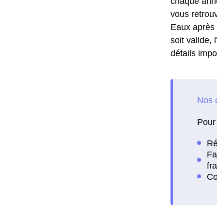
chaque anné
vous retrouv
Eaux après u
soit valide,
détails impo
Pour 