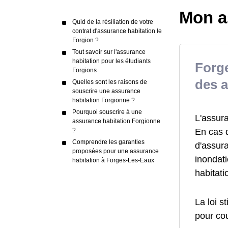
Mon a
Quid de la résiliation de votre
contrat d'assurance habitation le
Forgion ?
Tout savoir sur l'assurance
habitation pour les étudiants
Forge
Forgions
des a
Quelles sont les raisons de
souscrire une assurance
habitation Forgionne ?
Pourquoi souscrire à une
L'assur
assurance habitation Forgionne
En cas 
?
Comprendre les garanties
d'assur
proposées pour une assurance
inondat
habitation à Forges-Les-Eaux
habitat
La loi s
pour cou