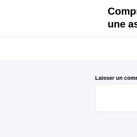
Compr
une a
Laisser un com