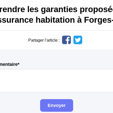
endre les garanties proposé
ssurance habitation à Forge
Partager l’article :
mentaire*
Envoyer