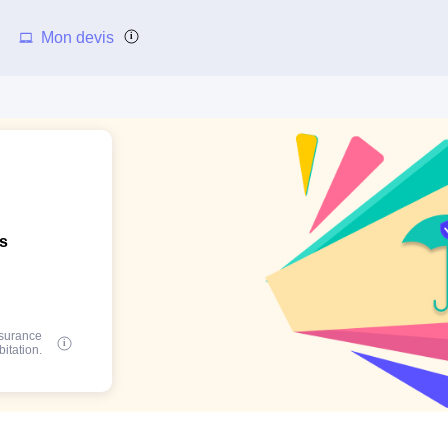
Mon devis
ns
ssurance
bitation.