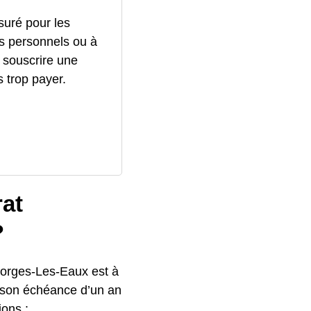
ssuré pour les
s personnels ou à
 souscrire une
 trop payer.
rat
?
 Forges-Les-Eaux est à
s son échéance d’un an
ions :