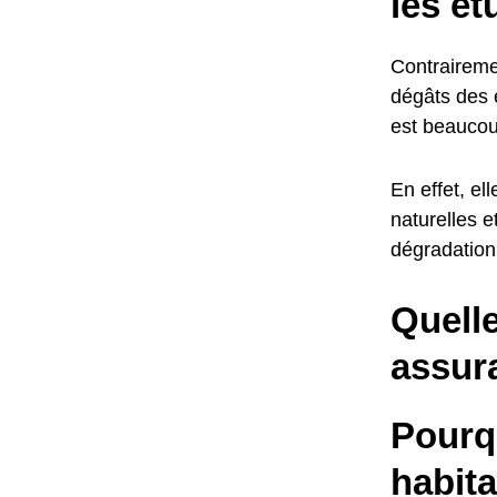
les ét
Contraireme
dégâts des e
est beaucou
En effet, el
naturelles 
dégradation 
Quelle
assur
Pourq
habit