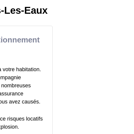
s-Les-Eaux
ctionnement
votre habitation.
compagnie
de nombreuses
 assurance
vous avez causés.
ce risques locatifs
xplosion.