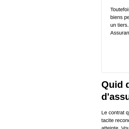
Toutefoi
biens p
un tiers
Assuranc
Quid d
d'assu
Le contrat 
tacite reco
atteinte. Vo