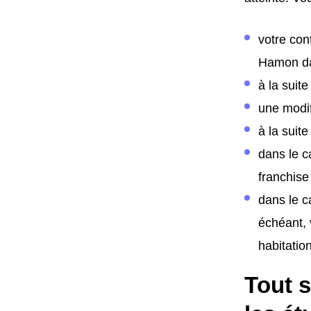
votre con
Hamon da
à la suit
une modif
à la suite
dans le c
franchise
dans le c
échéant, 
habitation
Tout s