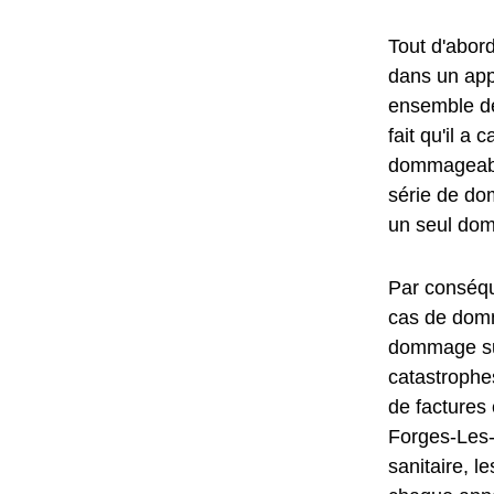
Tout d'abord
dans un ap
ensemble de
fait qu'il 
dommageabl
série de do
un seul do
Par conséqu
cas de domm
dommage sub
catastrophes
de factures 
Forges-Les-
sanitaire, 