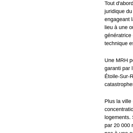
Tout d'abord
juridique d
engageant l
lieu à une o
génératric
technique e
Une MRH per
garanti par 
Étoile-Sur-
catastrophes
Plus la vill
concentrati
logements. S
par 20 000 m