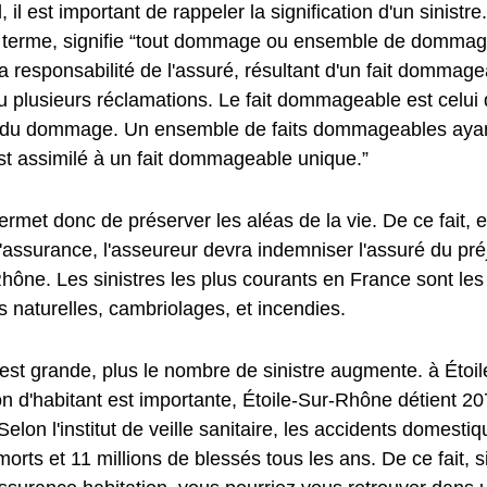
, il est important de rappeler la signification d'un sinistre
u terme, signifie “tout dommage ou ensemble de dommage
a responsabilité de l'assuré, résultant d'un fait dommag
u plusieurs réclamations. Le fait dommageable est celui 
e du dommage. Un ensemble de faits dommageables aya
st assimilé à un fait dommageable unique.”
met donc de préserver les aléas de la vie. De ce fait, e
l'assurance, l'asseureur devra indemniser l'assuré du préj
Rhône. Les sinistres les plus courants en France sont le
 naturelles, cambriolages, et incendies.
e est grande, plus le nombre de sinistre augmente. à Étoi
on d'habitant est importante, Étoile-Sur-Rhône détient 2
elon l'institut de veille sanitaire, les accidents domesti
orts et 11 millions de blessés tous les ans. De ce fait, 