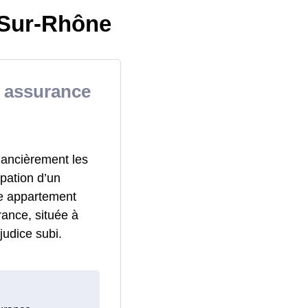
-Sur-Rhône
e assurance
nancièrement les
pation d’un
re appartement
rance, située à
judice subi.