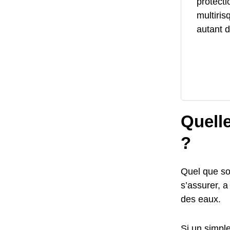
protecti
multiris
autant d
Quelle
?
Quel que soi
s’assurer, a
des eaux.
Si un simple