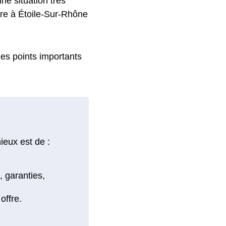
ne situation très
stre à Étoile-Sur-Rhône
 les points importants
ieux est de :