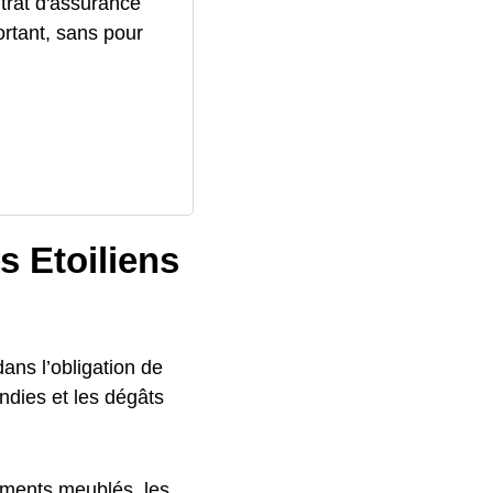
trat d'assurance
ortant, sans pour
s Etoiliens
dans l’obligation de
ndies et les dégâts
tements meublés, les