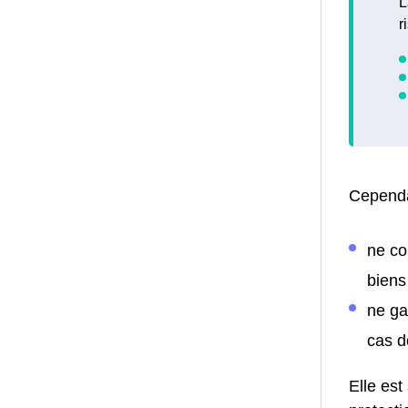
L
r
Cependa
ne co
biens
ne ga
cas d
Elle est