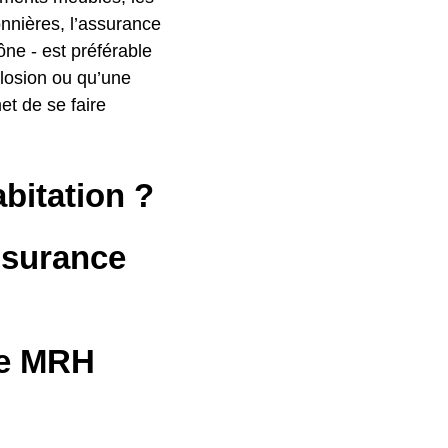
onnières, l’assurance
ône - est préférable
plosion ou qu’une
et de se faire
bitation ?
ssurance
ne MRH