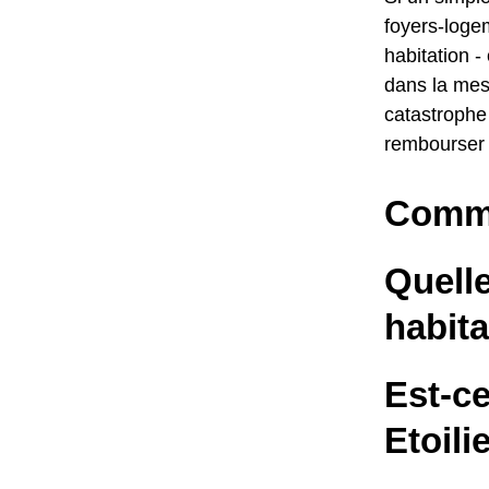
foyers-logem
habitation -
dans la mes
catastrophe
rembourser 
Comme
Quelle
habita
Est-c
Etoili