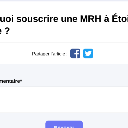
uoi souscrire une MRH à Étoi
 ?
Partager l’article :
mentaire*
Envoyer