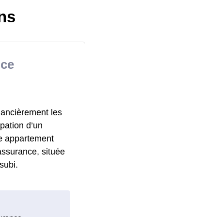
ns
nce
nancièrement les
pation d’un
re appartement
assurance, située
subi.