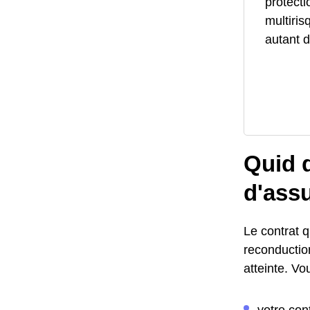
protecti
multiris
autant d
Quid d
d'assu
Le contrat q
reconductio
atteinte. Vo
votre con