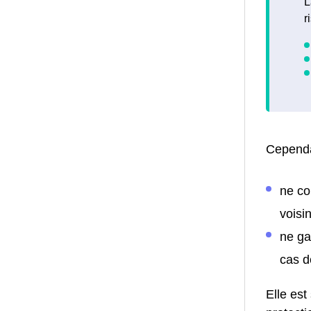
L
r
Cependa
ne co
voisin
ne ga
cas d
Elle est