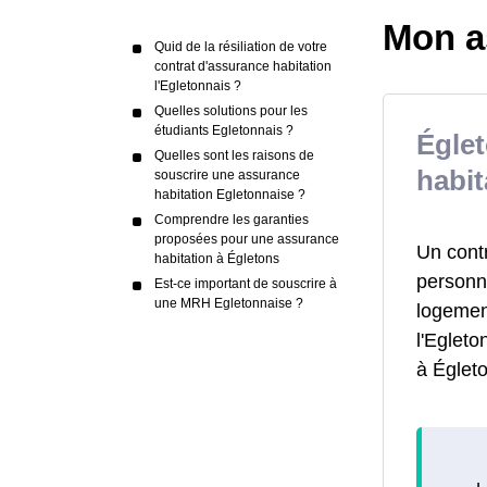
Mon a
Quid de la résiliation de votre
contrat d'assurance habitation
l'Egletonnais ?
Quelles solutions pour les
étudiants Egletonnais ?
Égle
Quelles sont les raisons de
habit
souscrire une assurance
habitation Egletonnaise ?
Comprendre les garanties
proposées pour une assurance
Un cont
habitation à Égletons
personne
Est-ce important de souscrire à
une MRH Egletonnaise ?
logemen
l'Egleto
à Égleto