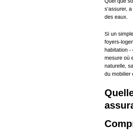
Quel que soi
s’assurer, a
des eaux.
Si un simple
foyers-logem
habitation -
mesure où e
naturelle, s
du mobilier
Quelle
assur
Compr