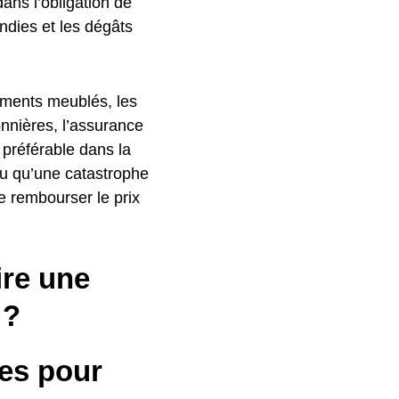
dans l’obligation de
ndies et les dégâts
tements meublés, les
onnières, l’assurance
t préférable dans la
ou qu’une catastrophe
e rembourser le prix
ire une
 ?
es pour