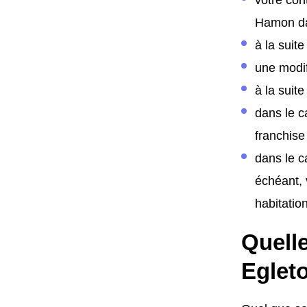
Hamon da
à la suit
une modif
à la suite
dans le c
franchise
dans le c
échéant, 
habitation
Quelle
Eglet