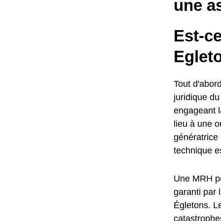
une a
Est-c
Eglet
Tout d'abord
juridique d
engageant l
lieu à une o
génératric
technique e
Une MRH per
garanti par 
Égletons. Le
catastrophes