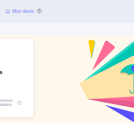
Mon devis
ns
ssurance
bitation.