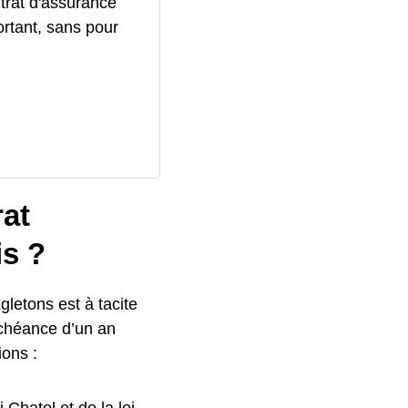
trat d'assurance
ortant, sans pour
rat
is ?
gletons est à tacite
échéance d’un an
ions :
Chatel et de la loi