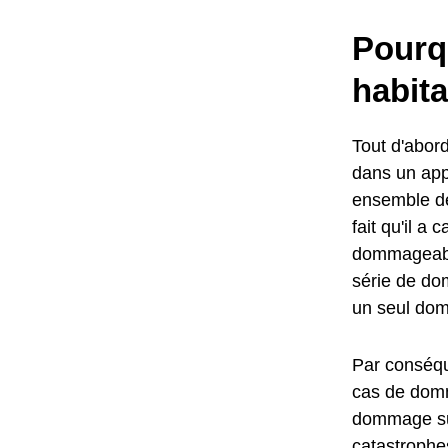
Pourq
habit
Tout d'abord
dans un ap
ensemble de
fait qu'il 
dommageabl
série de do
un seul do
Par conséqu
cas de domm
dommage sub
catastrophes