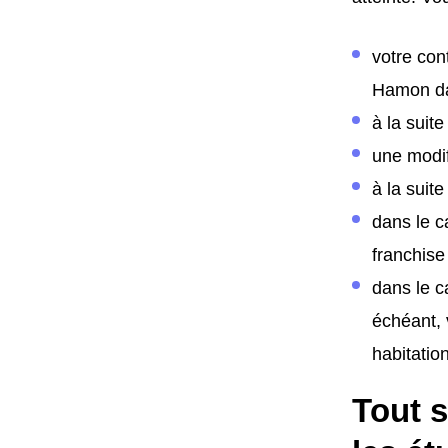
votre con
Hamon da
à la suit
une modif
à la suite
dans le c
franchise
dans le c
échéant, 
habitation
Tout s