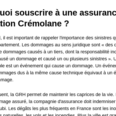
uoi souscrire à une assuran
ation Crémolane ?
, il est important de rappeler l'importance des sinistres q
partement. Les dommages au sens juridique sont « de
 dommages causés à un tiers, dont la responsabilité in
a causé un dommage et causé un ou plusieurs sinistres »
e est un événement qui cause un dommage. Un événem
mmages dus à la même cause technique équivaut à un 
mmage.
ent, la GRH permet de maintenir les caprices de la vie.
age assuré, la compagnie d'assurance doit indemniser l
i. Les dégâts les plus fréquents en France sont les ino
 naturelles, les vols et les incendies. Plus la ville est g