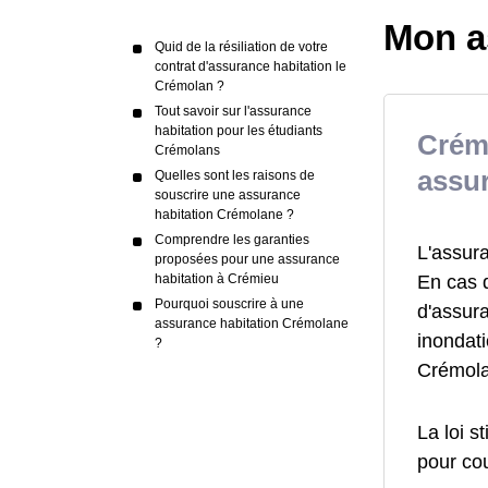
Mon a
Quid de la résiliation de votre
contrat d'assurance habitation le
Crémolan ?
Tout savoir sur l'assurance
habitation pour les étudiants
Crémi
Crémolans
assur
Quelles sont les raisons de
souscrire une assurance
habitation Crémolane ?
Comprendre les garanties
L'assur
proposées pour une assurance
En cas 
habitation à Crémieu
Pourquoi souscrire à une
d'assur
assurance habitation Crémolane
inondat
?
Crémola
La loi s
pour cou