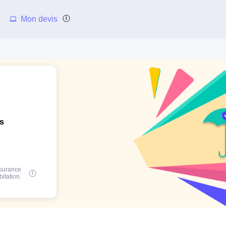
Mon devis
ns
ssurance
bitation.