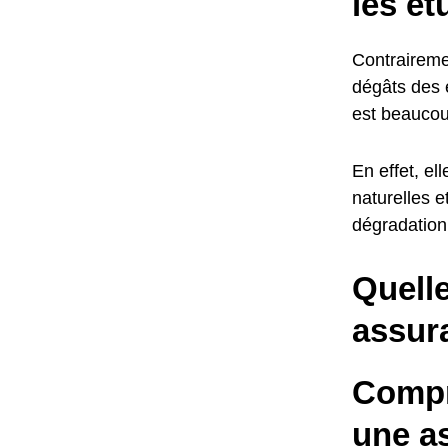
les é
Contraireme
dégâts des e
est beaucou
En effet, el
naturelles 
dégradation 
Quelle
assur
Compr
une a