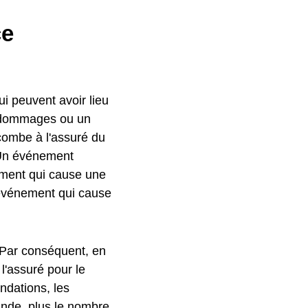
ce
ui peuvent avoir lieu
s dommages ou un
combe à l'assuré du
. Un événement
ent qui cause une
événement qui cause
 Par conséquent, en
'assuré pour le
ndations, les
rande, plus le nombre