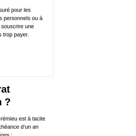
ssuré pour les
s personnels ou à
 souscrire une
 trop payer.
rat
n ?
rémieu est à tacite
échéance d’un an
ions :