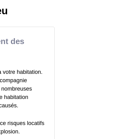
eu
ent des
votre habitation.
a compagnie
de nombreuses
e habitation
 causés.
ce risques locatifs
xplosion.