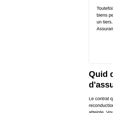
Toutefoi
biens p
un tiers
Assuranc
Quid d
d'ass
Le contrat q
reconductio
atteinte. Vo